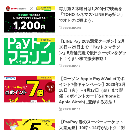
LINE Pay
毎月第３木曜日は1,200円で映画を
「TOHO シネマズ×LINE Pay払い」
でオトクに観よう。
2020.02.20
LINE Pay
【LINE Pay 20%還元クーポン】2月
18日～29日まで「Payトクマラソ
ン」5店舗完走で後日クーポンをゲッ
ト！うまい棒で激安攻略！
2020.02.19
dポイント
【ローソン Apple Pay＆Walletでポ
イント7倍キャンペーン】2020年2月
18日（火）～4月17日（金）まで開
催！dポイントカードをiPhoneと
Apple Watchに登録する方法！
2020.02.17
PayPay
【PayPay 春のスーパーマーケット
大還元祭】10時～14時がおトク！対