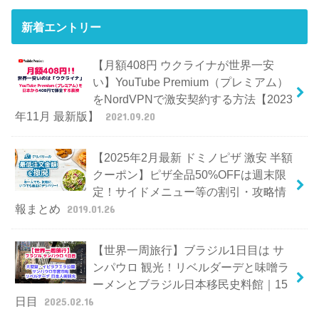
新着エントリー
【月額408円 ウクライナが世界一安
い】YouTube Premium（プレミアム）
をNordVPNで激安契約する方法【2023
年11月 最新版】
2021.09.20
【2025年2月最新 ドミノピザ 激安 半額
クーポン】ピザ全品50%OFFは週末限
定！サイドメニュー等の割引・攻略情
報まとめ
2019.01.26
【世界一周旅行】ブラジル1日目は サ
ンパウロ 観光！リベルダーデと味噌ラ
ーメンとブラジル日本移民史料館｜15
日目
2025.02.16