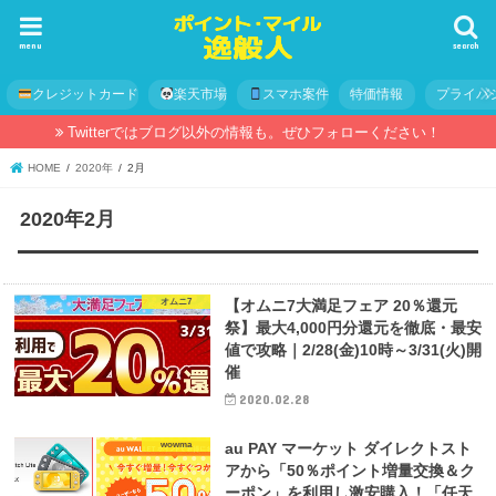
menu
search
クレジットカード
楽天市場
スマホ案件
特価情報
プライバ
Twitterではブログ以外の情報も。ぜひフォローください！
HOME
2020年
2月
2020年2月
オムニ7
【オムニ7大満足フェア 20％還元
祭】最大4,000円分還元を徹底・最安
値で攻略｜2/28(金)10時～3/31(火)開
催
2020.02.28
wowma
au PAY マーケット ダイレクトスト
アから「50％ポイント増量交換＆ク
ーポン」を利用し激安購入！「任天