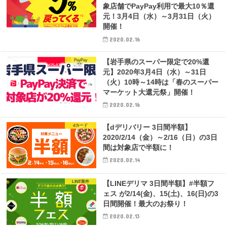
象店舗でPayPay利用で最大10％還
元！3月4日（水）～3月31日（火）
開催！
2020.02.16
PayPay
【岩手県のスーパー限定で20%還
元】2020年3月4日（水）～31日
（火）10時～14時は「春のスーパー
マーケット大還元祭」開催！
2020.02.16
dカード
【dデリバリー 3日間半額】
2020/2/14（金）～2/16（日）の3日
間は対象店で半額に！
2020.02.14
LINE案件
【LINEデリマ 3日間半額】#半額フ
ェス が2/14(金)、15(土)、16(日)の3
日間開催！最大のお祭り！
2020.02.13