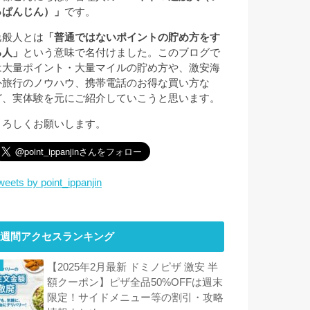
っぱんじん）」
です。
逸般人とは
「普通ではないポイントの貯め方をす
る人」
という意味で名付けました。このブログで
は大量ポイント・大量マイルの貯め方や、激安海
外旅行のノウハウ、携帯電話のお得な買い方な
ど、実体験を元にご紹介していこうと思います。
よろしくお願いします。
weets by point_ippanjin
週間アクセスランキング
【2025年2月最新 ドミノピザ 激安 半
額クーポン】ピザ全品50%OFFは週末
限定！サイドメニュー等の割引・攻略