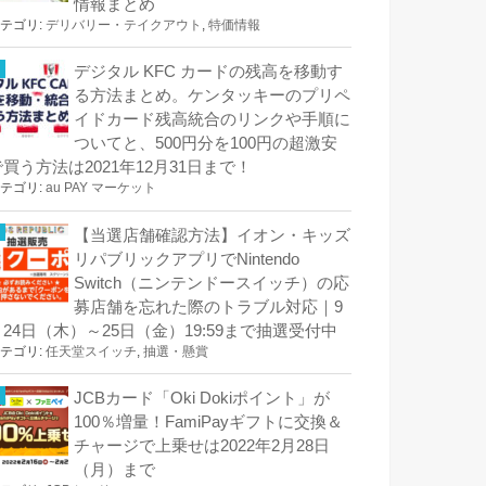
情報まとめ
テゴリ:
デリバリー・テイクアウト
,
特価情報
デジタル KFC カードの残高を移動す
る方法まとめ。ケンタッキーのプリペ
イドカード残高統合のリンクや手順に
ついてと、500円分を100円の超激安
で買う方法は2021年12月31日まで！
テゴリ:
au PAY マーケット
【当選店舗確認方法】イオン・キッズ
リパブリックアプリでNintendo
Switch（ニンテンドースイッチ）の応
募店舗を忘れた際のトラブル対応｜9
月24日（木）～25日（金）19:59まで抽選受付中
テゴリ:
任天堂スイッチ
,
抽選・懸賞
JCBカード「Oki Dokiポイント」が
100％増量！FamiPayギフトに交換＆
チャージで上乗せは2022年2月28日
（月）まで