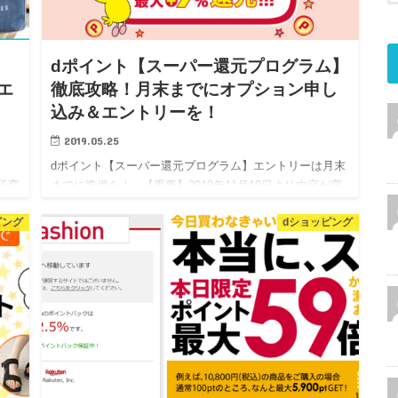
dポイント【スーパー還元プログラム】
エ
徹底攻略！月末までにオプション申し
込み＆エントリーを！
2019.05.25
dポイント【スーパー還元プログラム】エントリーは月末
「子育
までに準備を！ 【重要】2019年11月10日より内容が変
祭」
更となります。 ■d払い ＜対象外となるお買い物＞ d払い
ピング
dショッピング
のお支払い方法がdカード以外のクレジッ…