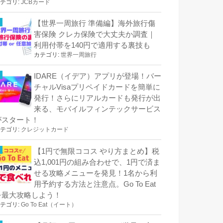
テゴリ:
JCBカード
【世界一周旅行 準備編】海外旅行傷
害保険 クレカ保険で大丈夫か調査｜
利用付帯を140円で適用する裏技も
カテゴリ:
世界一周旅行
IDARE（イデア）アプリが登場！バー
チャルVisaプリペイドカードを簡単に
発行！さらにリアルカードも発行が出
来る、モバイルフィンテックサービス
がスタート！
テゴリ:
クレジットカード
【1円で無限ココス やり方まとめ】税
込1,001円の組み合わせで、1円で済ま
せる攻略メニューを発見！1名から利
用予約する方法と注意点。Go To Eat
を最大攻略しよう！
テゴリ:
Go To Eat（イート）