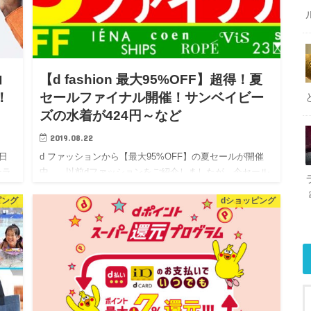
コ
【d fashion 最大95%OFF】超得！夏
！
セールファイナル開催！サンベイビー
ズの水着が424円～など
2019.08.22
日
d ファッションから【最大95%OFF】の夏セールが開催
ーラ
中。 以前dファッションをご紹介しましたが、今セール
と
が開催中です。 最大95％OFFという凄い割引率にな
ピング
dショッピング
って…