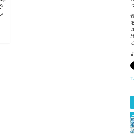
で
ン
」
ブ
て
T