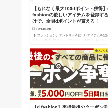
【もれなく最大100dポイント獲得】
fashionの欲しいアイテムを登録す
けで、全員dポイントが貰える！
2019.05.20
【dファッション】エントリー＆欲しいアイテムを登
るだけで最大100ポイント貰える！ 今回「d fashion
見ていたところ、面白いキャンペーンを見つけました
dショッ
でご紹介します。 まずは、…
【d fashion】平成最後のクーポン