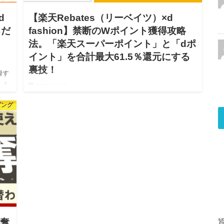
d
【楽天Rebates（リーベイツ）×d
るだ
fashion】禁断のWポイント獲得攻略
法。「楽天スーパーポイント」と「dポ
イント」を合計最大61.5％還元にする
裏技！
録す
」を
2019.04.30
の
楽天Rebates（リーベイツ）を活用し、さらにd fashion利
ピング
用で最大61.5％の高還元を実現！ 楽天ポイントが貯まる
「Rebates（リーベイツ）」というサイトはご存知でしょ
うか？ Rebates（…
争奪