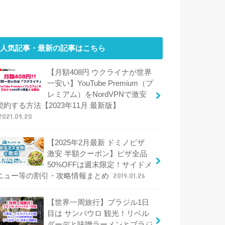
人気記事・最新の記事はこちら
【月額408円 ウクライナが世界
一安い】YouTube Premium（プ
レミアム）をNordVPNで激安
契約する方法【2023年11月 最新版】
2021.09.20
【2025年2月最新 ドミノピザ
激安 半額クーポン】ピザ全品
50%OFFは週末限定！サイドメ
ニュー等の割引・攻略情報まとめ
2019.01.26
【世界一周旅行】ブラジル1日
目は サンパウロ 観光！リベル
ダーデと味噌ラーメンとブラジ