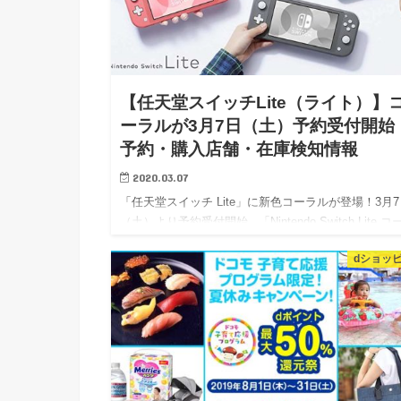
【任天堂スイッチLite（ライト）】
ーラルが3月7日（土）予約受付開始
予約・購入店舗・在庫検知情報
2020.03.07
「任天堂スイッチ Lite」に新色コーラルが登場！3月7
（土）より予約受付開始 「Nintendo Switch Lite コ
ル」の新色が登場です！ Liteはコントローラーを本体
dショッ
一体化しており、小…