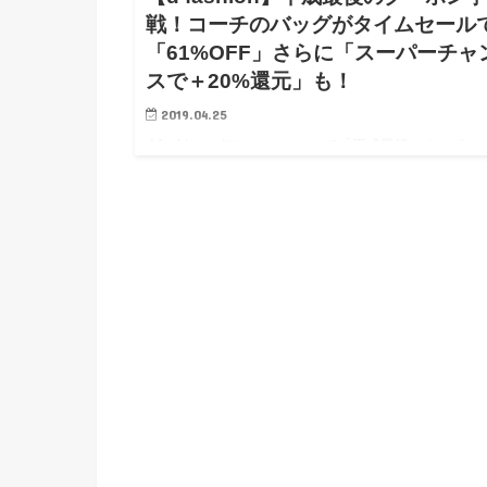
戦！コーチのバッグがタイムセール
「61%OFF」さらに「スーパーチャ
スで＋20%還元」も！
2019.04.25
d fashion（dファッション）で「平成最後のクーポン
「タイムセール」「スーパーチャンス」の合わせ技で
ランド品も激安購入！ スーパーチャンスが開催され
いますが、皆さま攻略は順調でしょうか？ 各種キ…