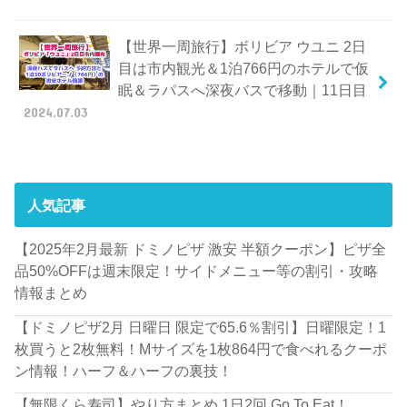
【世界一周旅行】ボリビア ウユニ 2日
目は市内観光＆1泊766円のホテルで仮
眠＆ラパスへ深夜バスで移動｜11日目
2024.07.03
人気記事
【2025年2月最新 ドミノピザ 激安 半額クーポン】ピザ全
品50%OFFは週末限定！サイドメニュー等の割引・攻略
情報まとめ
【ドミノピザ2月 日曜日 限定で65.6％割引】日曜限定！1
枚買うと2枚無料！Mサイズを1枚864円で食べれるクーポ
ン情報！ハーフ＆ハーフの裏技！
【無限くら寿司】やり方まとめ 1日2回 Go To Eat！