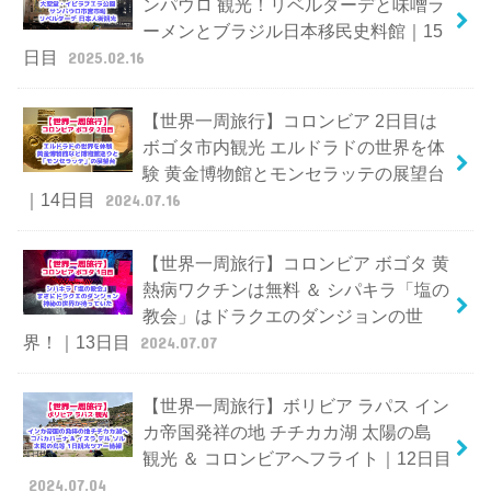
ンパウロ 観光！リベルダーデと味噌ラ
ーメンとブラジル日本移民史料館｜15
日目
2025.02.16
【世界一周旅行】コロンビア 2日目は
ボゴタ市内観光 エルドラドの世界を体
験 黄金博物館とモンセラッテの展望台
｜14日目
2024.07.16
【世界一周旅行】コロンビア ボゴタ 黄
熱病ワクチンは無料 ＆ シパキラ「塩の
教会」はドラクエのダンジョンの世
界！｜13日目
2024.07.07
【世界一周旅行】ボリビア ラパス イン
カ帝国発祥の地 チチカカ湖 太陽の島
観光 ＆ コロンビアへフライト｜12日目
2024.07.04