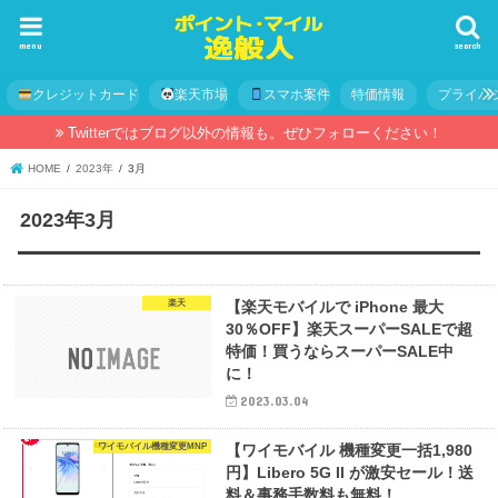
menu
search
クレジットカード
楽天市場
スマホ案件
特価情報
プライバ
Twitterではブログ以外の情報も。ぜひフォローください！
HOME
2023年
3月
2023年3月
楽天
【楽天モバイルで iPhone 最大
30％OFF】楽天スーパーSALEで超
特価！買うならスーパーSALE中
に！
2023.03.04
ワイモバイル機種変更MNP
【ワイモバイル 機種変更一括1,980
円】Libero 5G II が激安セール！送
料＆事務手数料も無料！