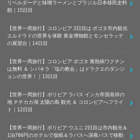
リベルダーデと味噌ラーメンとブラジル日本移民史料
館｜15日目
【世界一周旅行】コロンビア 2日目は ボゴタ市内観光
エルドラドの世界を体験 黄金博物館とモンセラッテ
の展望台｜14日目
【世界一周旅行】コロンビア ボゴタ 黄熱病ワクチン
は無料 ＆ シパキラ「塩の教会」はドラクエのダンジ
ョンの世界！｜13日目
【世界一周旅行】ボリビア ラパス インカ帝国発祥の
地 チチカカ湖 太陽の島 観光 ＆ コロンビアへフライ
ト｜12日目
【世界一周旅行】ボリビア ウユニ 2日目は市内観光＆
1泊766円のホテルで仮眠＆ラパスへ深夜バスで移動