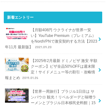
新着エントリー
【月額408円 ウクライナが世界一安
い】YouTube Premium（プレミアム）
をNordVPNで激安契約する方法【2023
年11月 最新版】
2021.09.20
【2025年2月最新 ドミノピザ 激安 半額
クーポン】ピザ全品50%OFFは週末限
定！サイドメニュー等の割引・攻略情
報まとめ
2019.01.26
【世界一周旅行】ブラジル1日目は サ
ンパウロ 観光！リベルダーデと味噌ラ
ーメンとブラジル日本移民史料館｜15