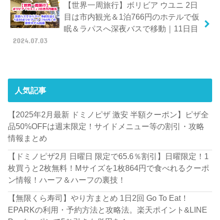
【世界一周旅行】ボリビア ウユニ 2日
目は市内観光＆1泊766円のホテルで仮
眠＆ラパスへ深夜バスで移動｜11日目
2024.07.03
人気記事
【2025年2月最新 ドミノピザ 激安 半額クーポン】ピザ全
品50%OFFは週末限定！サイドメニュー等の割引・攻略
情報まとめ
【ドミノピザ2月 日曜日 限定で65.6％割引】日曜限定！1
枚買うと2枚無料！Mサイズを1枚864円で食べれるクーポ
ン情報！ハーフ＆ハーフの裏技！
【無限くら寿司】やり方まとめ 1日2回 Go To Eat！
EPARKの利用・予約方法と攻略法。楽天ポイント&LINE