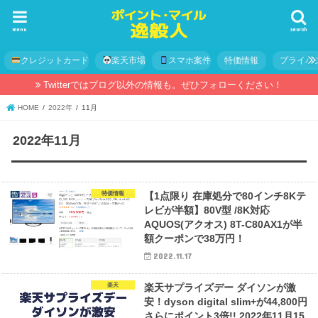
menu
search
クレジットカード
楽天市場
スマホ案件
特価情報
プライバ
Twitterではブログ以外の情報も。ぜひフォローください！
HOME
2022年
11月
2022年11月
特価情報
【1点限り 在庫処分で80インチ8Kテ
レビが半額】80V型 /8K対応
AQUOS(アクオス) 8T-C80AX1が半
額クーポンで38万円！
2022.11.17
楽天
楽天サプライズデー ダイソンが激
安！dyson digital slim+が44,800円
さらにポイント3倍!! 2022年11月15