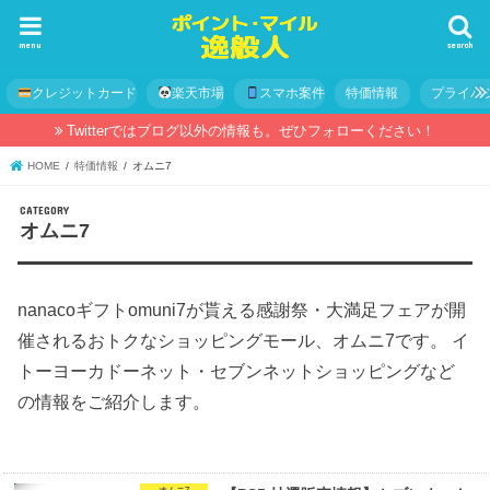
menu
search
クレジットカード
楽天市場
スマホ案件
特価情報
プライバ
Twitterではブログ以外の情報も。ぜひフォローください！
HOME
特価情報
オムニ7
オムニ7
nanacoギフトomuni7が貰える感謝祭・大満足フェアが開
催されるおトクなショッピングモール、オムニ7です。 イ
トーヨーカドーネット・セブンネットショッピングなど
の情報をご紹介します。