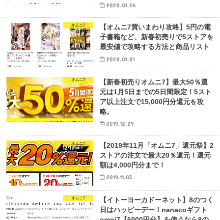
2020.01.26
オムニ7
【オムニ7買いまわり攻略】5円の電
子書籍など、新春初売りで5ストアを
最安値で攻略する方法と商品リスト
2020.01.01
オムニ7
【新春初売りオムニ7】最大50％還
元は1月5日までの5日間限定！5スト
ア以上注文で15,000円分還元を攻
略。
2019.12.29
オムニ7
【2019年11月「オムニ7」還元祭】2
ストアの注文で最大20％還元！還元
額は4,000円分まで！
2019.11.03
オムニ7
【イトーヨーカドーネット】8のつく
日はハッピーデー！nanacoギフト
omni7【6000円分】を使うなら8の