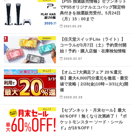
オムニ7
【PS5 抽選販売情報】セブンネット
でPS5オリジナルエコバッグ限定特
典付きを抽選販売受付。5月24日
（月）15：00まで
2021.05.20
amazon
【任天堂スイッチLite（ライト）】
コーラルが3月7日（土）予約受付開
始！予約・購入店舗・在庫検知情報
2020.03.07
オムニ7
【オムニ7大満足フェア 20％還元
祭】最大4,000円分還元を徹底・最安
値で攻略｜2/28(金)10時～3/31(火)開
催
2020.02.28
オムニ7
【セブンネット・月末セール】最大
60％OFF！無くなり次第終了！『ポ
ケットモンスター ソード・シール
ド』が18％OFF！