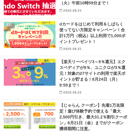
（火）午前10時59分まで！
2020.08.24
dカード
dカードをはじめて利用＆しばらく
使ってない方限定キャンペーン！合
計1万円（税込）以上利用で1,000ポ
イントプレゼント！
2020.08.23
楽天
【楽天リーベイツ3～9％還元】エク
スペディアが9％、ユニクロが3％還
元！対象の27サイトの利用で楽天ポ
イントが貯まる！8月24日（月）
9:59まで！
2020.08.22
旅行・トラベル・マリオット
【じゃらん クーポン】先着1万名限
定！遊び体験予約で使える「最大
2,500円引き、最大31.2％割引クーポ
ン」8月21日（金）までがクーポン
獲得期間に注意。