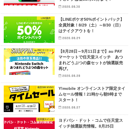
2020.08.30
LINE案件
【LINEポケオ50%ポイントバック】
全員対象！8/29（土）～8/30（日）
はテイクアウトを！
2020.08.29
au PAY マーケット
【8月28日～9月11日まで】au PAY
マーケットで任天堂スイッチ あつ
まれどうぶつの森セットが抽選販売
再び。
2020.08.28
格安SIM MVNO
Y!mobile オンラインストア限定タイ
ムセール情報！21時から朝9時まで
スタート！
2020.08.27
任天堂スイッチ
ヨドバシ・ドット・コムで任天堂ス
イッチ抽選販売情報。8月25日