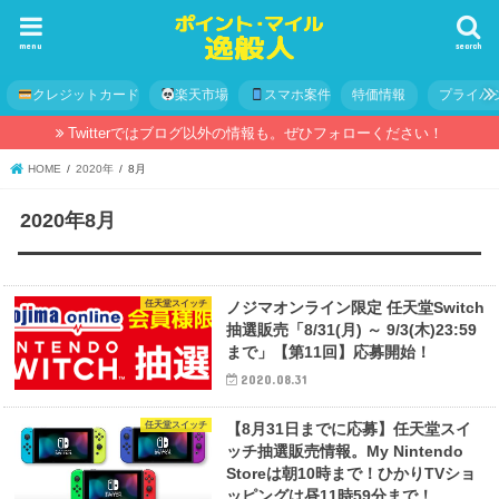
menu
search
クレジットカード
楽天市場
スマホ案件
特価情報
プライバ
Twitterではブログ以外の情報も。ぜひフォローください！
HOME
2020年
8月
2020年8月
任天堂スイッチ
ノジマオンライン限定 任天堂Switch
抽選販売「8/31(月) ～ 9/3(木)23:59
まで」【第11回】応募開始！
2020.08.31
任天堂スイッチ
【8月31日までに応募】任天堂スイ
ッチ抽選販売情報。My Nintendo
Storeは朝10時まで！ひかりTVショ
ッピングは昼11時59分まで！