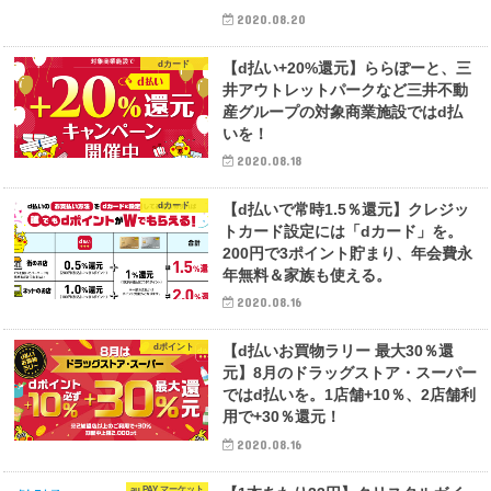
2020.08.20
dカード
【d払い+20%還元】ららぽーと、三
井アウトレットパークなど三井不動
産グループの対象商業施設ではd払
いを！
2020.08.18
dカード
【d払いで常時1.5％還元】クレジッ
トカード設定には「dカード」を。
200円で3ポイント貯まり、年会費永
年無料＆家族も使える。
2020.08.16
dポイント
【d払いお買物ラリー 最大30％還
元】8月のドラッグストア・スーパー
ではd払いを。1店舗+10％、2店舗利
用で+30％還元！
2020.08.16
au PAY マーケット