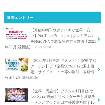
新着エントリー
【月額408円 ウクライナが世界一安
い】YouTube Premium（プレミアム）
をNordVPNで激安契約する方法【2023
年11月 最新版】
2021.09.20
【2025年2月最新 ドミノピザ 激安 半額
クーポン】ピザ全品50%OFFは週末限
定！サイドメニュー等の割引・攻略情
報まとめ
2019.01.26
【世界一周旅行】ブラジル1日目は サ
ンパウロ 観光！リベルダーデと味噌ラ
ーメンとブラジル日本移民史料館｜15