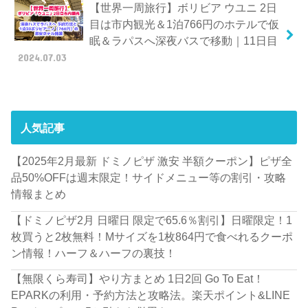
【世界一周旅行】ボリビア ウユニ 2日
目は市内観光＆1泊766円のホテルで仮
眠＆ラパスへ深夜バスで移動｜11日目
2024.07.03
人気記事
【2025年2月最新 ドミノピザ 激安 半額クーポン】ピザ全
品50%OFFは週末限定！サイドメニュー等の割引・攻略
情報まとめ
【ドミノピザ2月 日曜日 限定で65.6％割引】日曜限定！1
枚買うと2枚無料！Mサイズを1枚864円で食べれるクーポ
ン情報！ハーフ＆ハーフの裏技！
【無限くら寿司】やり方まとめ 1日2回 Go To Eat！
EPARKの利用・予約方法と攻略法。楽天ポイント&LINE