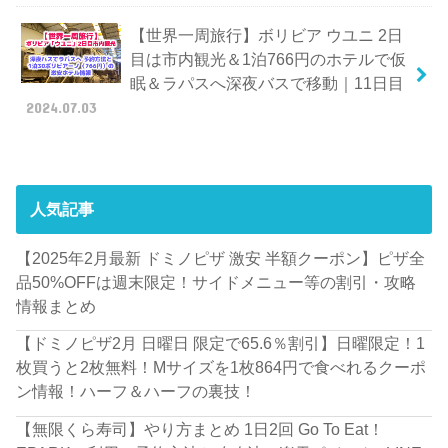
【世界一周旅行】ボリビア ウユニ 2日
目は市内観光＆1泊766円のホテルで仮
眠＆ラパスへ深夜バスで移動｜11日目
2024.07.03
人気記事
【2025年2月最新 ドミノピザ 激安 半額クーポン】ピザ全
品50%OFFは週末限定！サイドメニュー等の割引・攻略
情報まとめ
【ドミノピザ2月 日曜日 限定で65.6％割引】日曜限定！1
枚買うと2枚無料！Mサイズを1枚864円で食べれるクーポ
ン情報！ハーフ＆ハーフの裏技！
【無限くら寿司】やり方まとめ 1日2回 Go To Eat！