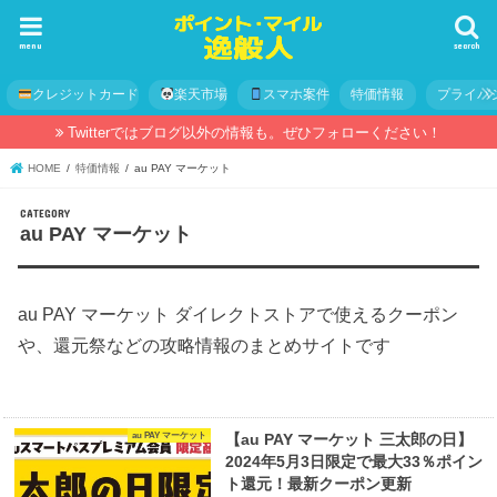
menu
search
クレジットカード
楽天市場
スマホ案件
特価情報
プライバ
Twitterではブログ以外の情報も。ぜひフォローください！
HOME
特価情報
au PAY マーケット
au PAY マーケット
au PAY マーケット ダイレクトストアで使えるクーポン
や、還元祭などの攻略情報のまとめサイトです
au PAY マーケット
【au PAY マーケット 三太郎の日】
2024年5月3日限定で最大33％ポイン
ト還元！最新クーポン更新