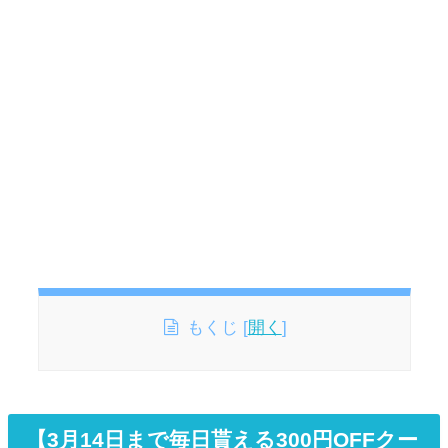
もくじ
[
開く
]
【3月14日まで毎日貰える300円OFFクー