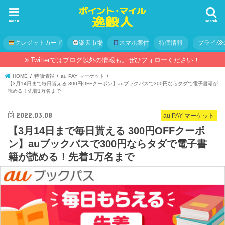
menu
search
クレジットカード
楽天市場
スマホ案件
特価情報
プライバ
Twitterではブログ以外の情報も。ぜひフォローください！
HOME
特価情報
au PAY マーケット
【3月14日まで毎日貰える 300円OFFクーポン】auブックパスで300円ならタダで電子書籍が
読める！先着1万名まで
2022.03.08
au PAY マーケット
【3月14日まで毎日貰える 300円OFFクーポ
ン】auブックパスで300円ならタダで電子書
籍が読める！先着1万名まで