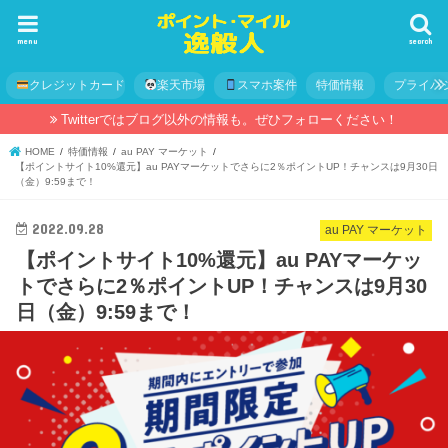
menu
search
クレジットカード
楽天市場
スマホ案件
特価情報
プライバ
Twitterではブログ以外の情報も。ぜひフォローください！
HOME
特価情報
au PAY マーケット
【ポイントサイト10%還元】au PAYマーケットでさらに2％ポイントUP！チャンスは9月30日
（金）9:59まで！
2022.09.28
au PAY マーケット
【ポイントサイト10%還元】au PAYマーケッ
トでさらに2％ポイントUP！チャンスは9月30
日（金）9:59まで！