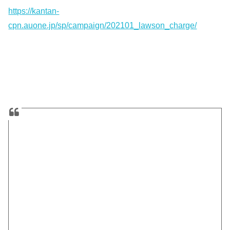
https://kantan-
cpn.auone.jp/sp/campaign/202101_lawson_charge/