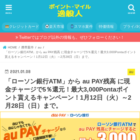
menu
search
クレジットカード
楽天市場
スマホ案件
特価情報
プライバ
Twitterではブログ以外の情報も。ぜひフォローください！
HOME
携帯案件
au
「ローソン銀行ATM」から au PAY残高 に現金チャージで5％還元！最大3,000Pontaポイント
貰えるキャンペーン！1月12日（火）～2月28日（日）まで。
2021.01.08
au
「ローソン銀行ATM」から au PAY残高 に現
金チャージで5％還元！最大3,000Pontaポイ
ント貰えるキャンペーン！1月12日（火）～2
月28日（日）まで。