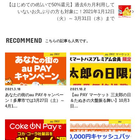
【はじめてのd払いで50%還元】過去6カ月利用して
いないお久ぶりの方も対象に！2021年1月12日
（火）～ 3月31日（水）まで
RECOMMEND
こちらの記事も人気です。
au PAY
au PAY マーケット
2021.3.18
2021.10.2
あなたの街のau PAYキャンペー
【au PAY マーケット 三太郎の日
ン！多摩市では3月27日（土）～
＆たぬきの大盤振る舞い】10月3
4月1…
日…
au PAY
au