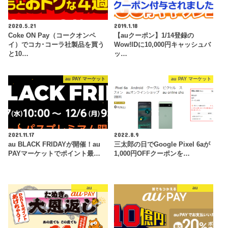
2020.5.21
2019.1.18
Coke ON Pay（コークオンペ
【auクーポン】1/14登録の
イ）でコカ･コーラ社製品を買う
Wow!IDに10,000円キャッシュバ
と10…
ッ…
au PAY マーケット
au PAY マーケット
2021.11.17
2022.8.9
au BLACK FRIDAYが開催！au
三太郎の日でGoogle Pixel 6aが
PAYマーケットでポイント最…
1,000円OFFクーポンを…
au
au