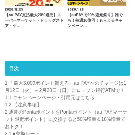
2020.12.25
2020.1.28
【au PAY支払最大20%還元】ス
【auPAYで20%還元祭り】誰で
ーパーマーケット・ドラッグスト
も！毎週10億円！もらえるキャ
ア・ケ…
ンペーン…
目次
1
「最大3,000ポイント貰える」au PAYへのチャージは1
月12日（火）～2月28日（日）にローソン銀行ATMで！
1.1
キャンペーンページ・引用元はこちら
1.2
【注意事項】
2
通常のPontaポイントをPontaポイント（au PAYマーケ
ット限定ポイント）に交換すると50%増量＆10%増量で
おトク！
2.1
■交換レート