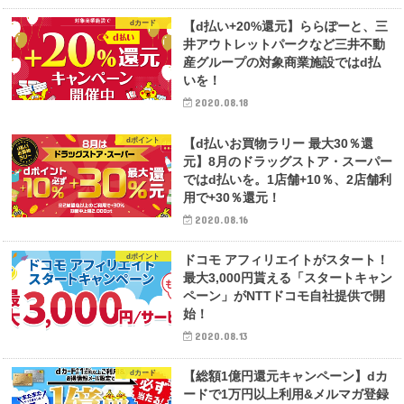
dカード
【d払い+20%還元】ららぽーと、三
井アウトレットパークなど三井不動
産グループの対象商業施設ではd払
いを！
2020.08.18
dポイント
【d払いお買物ラリー 最大30％還
元】8月のドラッグストア・スーパー
ではd払いを。1店舗+10％、2店舗利
用で+30％還元！
2020.08.16
dポイント
ドコモ アフィリエイトがスタート！
最大3,000円貰える「スタートキャン
ペーン」がNTTドコモ自社提供で開
始！
2020.08.13
dカード
【総額1億円還元キャンペーン】dカ
ードで1万円以上利用&メルマガ登録