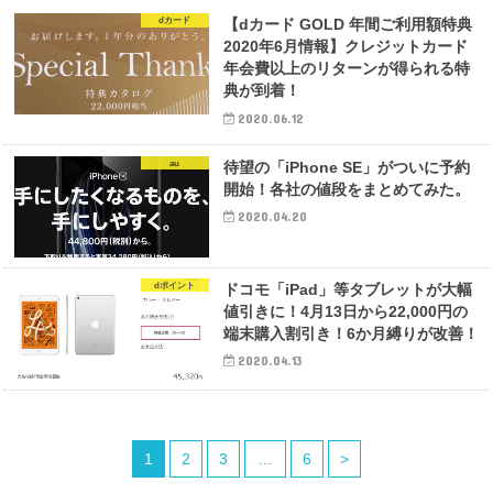
dカード
【dカード GOLD 年間ご利用額特典
2020年6月情報】クレジットカード
年会費以上のリターンが得られる特
典が到着！
2020.06.12
au
待望の「iPhone SE」がついに予約
開始！各社の値段をまとめてみた。
2020.04.20
dポイント
ドコモ「iPad」等タブレットが大幅
値引きに！4月13日から22,000円の
端末購入割引き！6か月縛りが改善！
2020.04.13
1
2
3
…
6
>