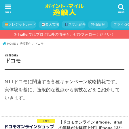
menu
search
クレジットカード
楽天市場
スマホ案件
特価情報
プライバ
Twitterではブログ以外の情報も。ぜひフォローください！
HOME
携帯案件
ドコモ
ドコモ
NTTドコモに関連する各種キャンペーン攻略情報です。
実体験を基に、逸般的な視点から裏技などをご紹介して
いきます。
ドコモ
【ドコモオンライン iPhone、iPad
の価格が大幅値上げ】iPhone 13な