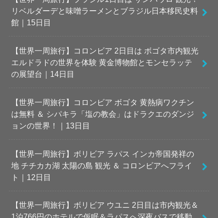
リベルダーデと味噌ラーメンとブラジル日本移民史料
館｜15日目
【世界一周旅行】コロンビア 2日目は ボゴタ市内観光
エルドラドの世界を体験 黄金博物館とモンセラッテ
の展望台｜14日目
【世界一周旅行】コロンビア ボゴタ 黄熱病ワクチン
は無料 ＆ シパキラ「塩の教会」はドラクエのダンジ
ョンの世界！｜13日目
【世界一周旅行】ボリビア ラパス インカ帝国発祥の
地 チチカカ湖 太陽の島 観光 ＆ コロンビアへフライ
ト｜12日目
【世界一周旅行】ボリビア ウユニ 2日目は市内観光＆
1泊766円のホテルで仮眠＆ラパスへ深夜バスで移動