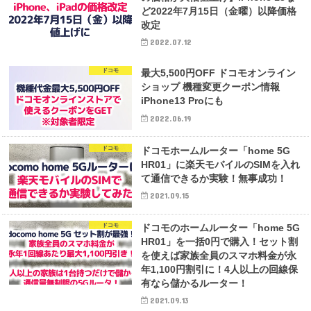
ど2022年7月15日（金曜）以降価格
改定
2022.07.12
ドコモ
最大5,500円OFF ドコモオンライン
ショップ 機種変更クーポン情報
iPhone13 Proにも
2022.06.19
ドコモ
ドコモホームルーター「home 5G
HR01」に楽天モバイルのSIMを入れ
て通信できるか実験！無事成功！
2021.09.15
ドコモ
ドコモのホームルーター「home 5G
HR01」を一括0円で購入！セット割
を使えば家族全員のスマホ料金が永
年1,100円割引に！4人以上の回線保
有なら儲かるルーター！
2021.09.13