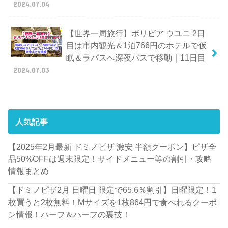
2024.07.04
【世界一周旅行】ボリビア ウユニ 2日
目は市内観光＆1泊766円のホテルで仮
眠＆ラパスへ深夜バスで移動｜11日目
2024.07.03
人気記事
【2025年2月最新 ドミノピザ 激安 半額クーポン】ピザ全
品50%OFFは週末限定！サイドメニュー等の割引・攻略
情報まとめ
【ドミノピザ2月 日曜日 限定で65.6％割引】日曜限定！1
枚買うと2枚無料！Mサイズを1枚864円で食べれるクーポ
ン情報！ハーフ＆ハーフの裏技！