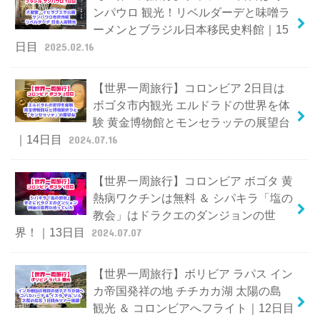
ンパウロ 観光！リベルダーデと味噌ラ
ーメンとブラジル日本移民史料館｜15
日目
2025.02.16
【世界一周旅行】コロンビア 2日目は
ボゴタ市内観光 エルドラドの世界を体
験 黄金博物館とモンセラッテの展望台
｜14日目
2024.07.16
【世界一周旅行】コロンビア ボゴタ 黄
熱病ワクチンは無料 ＆ シパキラ「塩の
教会」はドラクエのダンジョンの世
界！｜13日目
2024.07.07
【世界一周旅行】ボリビア ラパス イン
カ帝国発祥の地 チチカカ湖 太陽の島
観光 ＆ コロンビアへフライト｜12日目