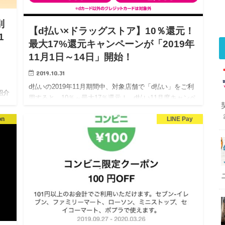
別
【d払い×ドラッグストア】10％還元！
1
最大17%還元キャンペーンが「2019年
11月1日～14日」開始！
2019.10.31
d払いの2019年11月期間中、対象店舗で「d払い」をご利
紹介
用すると、10％～最大17％還元！ d払い11月度キャンペ
で
ーン情報です。 と言っても、キャンペーンの内容を見る
on
LINE Pay
とかなりグレードダウンしていますね・・…