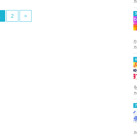
カ
選メールには以下の案内があり…
1
2
>
カ
カ
カ