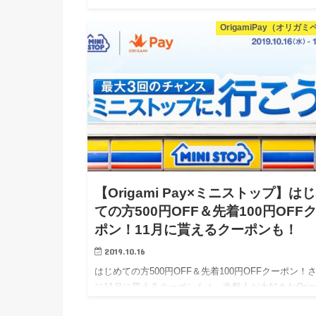
す！ セール品は在庫限りなので、お早めに！ &nbs
OrigamiPay（オリガミ
【Origami Pay×ミニストップ】は
ての方500円OFF＆先着100円OFF
ポン！11月に貰えるクーポンも！
2019.10.16
はじめての方500円OFF＆先着100円OFFクーポン！
に11月に貰えるクーポンも！ 逸般人が大好きなOriga
Pay（オリガミペイ）からおトクなクーポン情報で