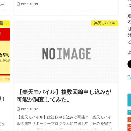
2019.10.19
ペー
では
楽天モバイルからついに「SIM」と「OPPO Reno A」が
NE
到着！ 今回当選した「楽天モバイル 無料サポーター
報
楽天モバイル
プログラム」ですが、以下記事にてご紹介した通り10月
14日に申し込みを行ったところ、10月17…
T
【楽天モバイル】複数回線申し込みが
催！
可能か調査してみた。
2019.10.17
【楽天モバイル】は複数申し込みが可能？ 楽天モバイ
ルの無料サポータープログラムに当選し申し込みを完了
定セ
しました。 現時点でまだ届いておりませんが楽しみに待
で