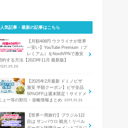
人気記事・最新の記事はこちら
【月額408円 ウクライナが世界
一安い】YouTube Premium（プ
レミアム）をNordVPNで激安
契約する方法【2023年11月 最新版】
2021.09.20
【2025年2月最新 ドミノピザ
激安 半額クーポン】ピザ全品
50%OFFは週末限定！サイドメ
ニュー等の割引・攻略情報まとめ
2019.01.26
【世界一周旅行】ブラジル1日
目は サンパウロ 観光！リベル
ダーデと味噌ラーメンとブラジ