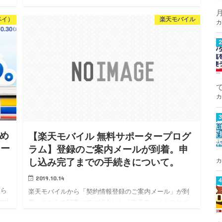
ちたいと思います。 実は1…
…
ペイ）
楽天モバイル
カ
カ
じめ
【楽天モバイル 無料サポータープログ
クー
ラム】登録のご案内メールが到着。申
カ
し込み完了までの手続きについて。
2019.10.14
さら
楽天モバイルから「契約情報登録のご案内メール」が到
mi
着 こちらの記事にてご紹介した「楽天モバイルのサポ
す。
ータープログラム」の本申し込みが完了しました。 当