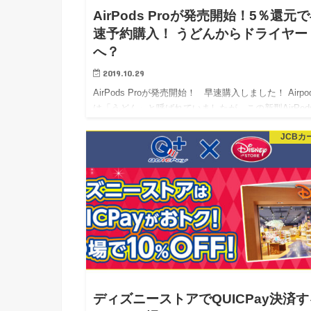
AirPods Proが発売開始！5％還元
速予約購入！ うどんからドライヤー
へ？
2019.10.29
AirPods Proが発売開始！ 早速購入しました！ Airpo
は「うどん」と呼ばれていましたが、この新型AirPod
Proは「ドライヤー」みたいな形状ですね笑 購入し
JCBカ
ディズニーストアでQUICPay決済す