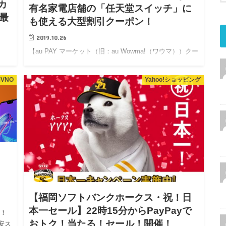
カ
有名家電店舗の「任天堂スイッチ」に
、最
も使える大型割引クーポン！
2019.10.26
【au PAY マーケット（旧：au Wowma!（ワウマ））クー
ポン情報】有名家電店舗で使える！最大4,500円OFFクー
事に
ポン！ クーポンラッシュです！ しかも「最大4,500円
MVNO
Yahoo!ショッピング
。
OFF」と割引率が物凄い事…
【福岡ソフトバンクホークス・祝！日
本一セール】22時15分からPayPayで
に！
おトク！当たる！セール！開催！
安ス