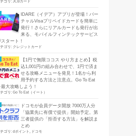
テゴリ:
JCBカード
IDARE（イデア）アプリが登場！バー
チャルVisaプリペイドカードを簡単に
発行！さらにリアルカードも発行が出
来る、モバイルフィンテックサービス
がスタート！
テゴリ:
クレジットカード
【1円で無限ココス やり方まとめ】税
込1,001円の組み合わせで、1円で済ま
せる攻略メニューを発見！1名から利
用予約する方法と注意点。Go To Eat
を最大攻略しよう！
テゴリ:
Go To Eat（イート）
ドコモが会員データ開放 7000万人分
「協業先に有償で提供」開始予定。第
三者提供の「拒否する方法」を解説ま
とめ
テゴリ:
dポイント
,
ドコモ