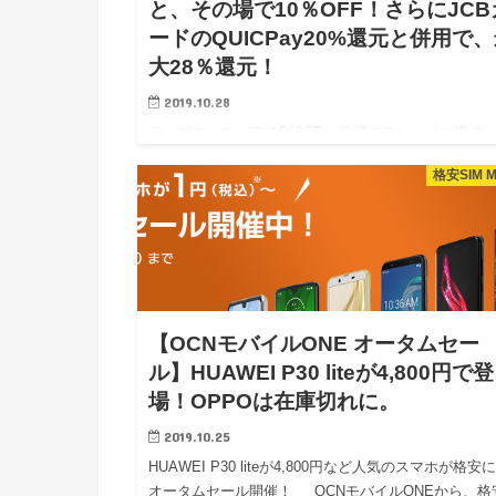
と、その場で10％OFF！さらにJCB
ードのQUICPay20%還元と併用で
大28％還元！
2019.10.28
ディズニーストアでQUICPay決済すると、その場で
10％OFFに！ 残り期間があと数日という直前の記
格安SIM 
なりすみませんが、かなり面白いキャンペーンです
期間中、ディズニースト…
【OCNモバイルONE オータムセー
ル】HUAWEI P30 liteが4,800円で登
場！OPPOは在庫切れに。
2019.10.25
HUAWEI P30 liteが4,800円など人気のスマホが格安
オータムセール開催！ OCNモバイルONEから、格