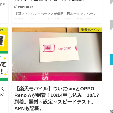
でき
2019.10.23
福岡ソフトバンクホークスが優勝！日本一キャンペーン
開催！ ソフトバンクホークスが優勝したのを記念し、
Yahoo!ショッピングでは日本一セールが開催！ 下の画像
ay
楽天モバイル
の赤い帯の箇所に記載がありますが、22時15分か…
てく
【楽天モバイル】ついにsimとOPPO
「ベ
Reno Aが到着！10/14申し込み→10/17
到着。開封～設定～スピードテスト。
APNも記載。