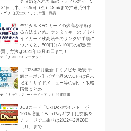
募店舗を忘れた際のトラブル対応｜9
月24日（木）～25日（金）19:59まで抽選受付中
テゴリ:
任天堂スイッチ
,
抽選・懸賞
デジタル KFC カードの残高を移動す
る方法まとめ。ケンタッキーのプリペ
イドカード残高統合のリンクや手順に
ついてと、500円分を100円の超激安
で買う方法は2021年12月31日まで！
テゴリ:
au PAY マーケット
【2025年2月最新 ドミノピザ 激安 半
額クーポン】ピザ全品50%OFFは週末
限定！サイドメニュー等の割引・攻略
情報まとめ
テゴリ:
デリバリー・テイクアウト
,
特価情報
JCBカード「Oki Dokiポイント」が
100％増量！FamiPayギフトに交換＆
チャージで上乗せは2022年2月28日
（月）まで