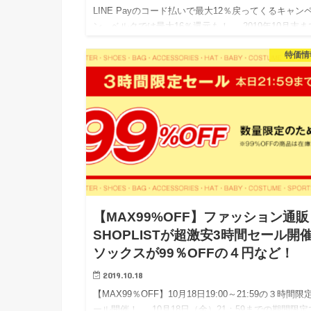
LINE Payのコード払いで最大12％戻ってくるキャン
ン。ベルクでは最大16％還元も！ 2019年10月末ま
「スーパーとドラッグストア」でのお買い物には、LI
特価情
Pay決済がオスス…
【MAX99%OFF】ファッション通販
SHOPLISTが超激安3時間セール開
ソックスが99％OFFの４円など！
2019.10.18
【MAX99％OFF】10月18日19:00～21:59の３時間限
ール開催！ 10月18日（金）21：59までの期間限定