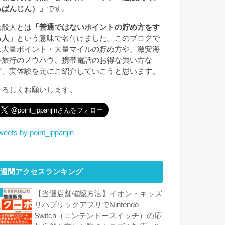
っぱんじん）」
です。
逸般人とは
「普通ではないポイントの貯め方をす
る人」
という意味で名付けました。このブログで
は大量ポイント・大量マイルの貯め方や、激安海
外旅行のノウハウ、携帯電話のお得な買い方な
ど、実体験を元にご紹介していこうと思います。
よろしくお願いします。
weets by point_ippanjin
週間アクセスランキング
【当選店舗確認方法】イオン・キッズ
リパブリックアプリでNintendo
Switch（ニンテンドースイッチ）の応