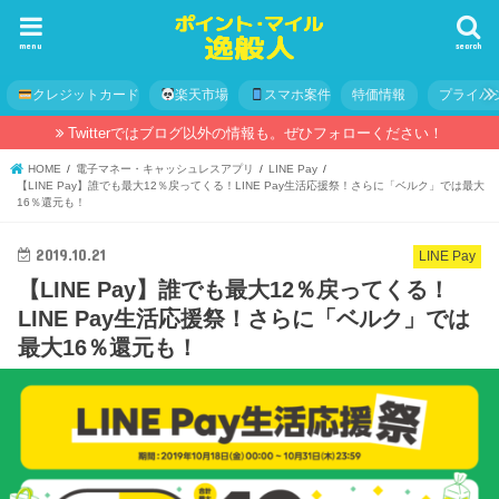
menu
search
クレジットカード
楽天市場
スマホ案件
特価情報
プライバ
Twitterではブログ以外の情報も。ぜひフォローください！
HOME
電子マネー・キャッシュレスアプリ
LINE Pay
【LINE Pay】誰でも最大12％戻ってくる！LINE Pay生活応援祭！さらに「ベルク」では最大
16％還元も！
2019.10.21
LINE Pay
【LINE Pay】誰でも最大12％戻ってくる！
LINE Pay生活応援祭！さらに「ベルク」では
最大16％還元も！