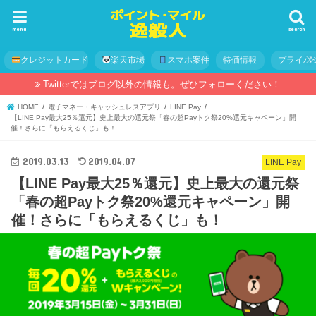
menu
search
クレジットカード
楽天市場
スマホ案件
特価情報
プライバ
Twitterではブログ以外の情報も。ぜひフォローください！
HOME
電子マネー・キャッシュレスアプリ
LINE Pay
【LINE Pay最大25％還元】史上最大の還元祭「春の超Payトク祭20%還元キャペーン」開
催！さらに「もらえるくじ」も！
2019.03.13
2019.04.07
LINE Pay
【LINE Pay最大25％還元】史上最大の還元祭
「春の超Payトク祭20%還元キャペーン」開
催！さらに「もらえるくじ」も！