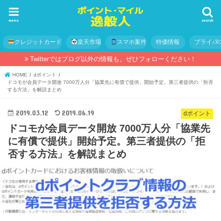
menu
search
クレジットカード
楽天市場
スマホ案件
特価情報
プライバ
Twitterではブログ以外の情報も。ぜひフォローください！
HOME
dポイント
ドコモが会員データ開放 7000万人分「協業先に有償で提供」開始予定。第三者提供の「拒否
する方法」を解説まとめ
2019.03.12
2019.06.19
dポイント
ドコモが会員データ開放 7000万人分「協業先
に有償で提供」開始予定。第三者提供の「拒
否する方法」を解説まとめ