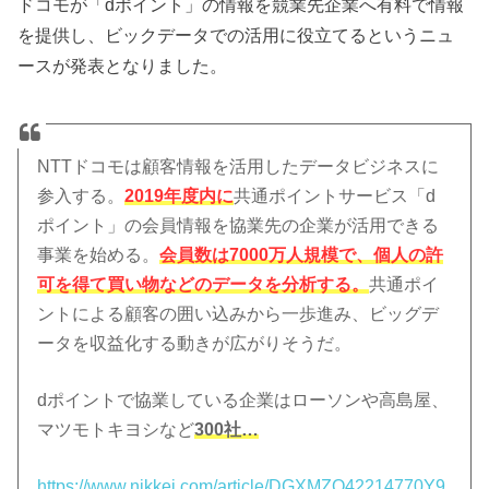
ドコモが「dポイント」の情報を競業先企業へ有料で情報
を提供し、ビックデータでの活用に役立てるというニュ
ースが発表となりました。
NTTドコモは顧客情報を活用したデータビジネスに
参入する。
2019年度内に
共通ポイントサービス「d
ポイント」の会員情報を協業先の企業が活用できる
事業を始める。
会員数は7000万人規模で、個人の許
可を得て買い物などのデータを分析する。
共通ポイ
ントによる顧客の囲い込みから一歩進み、ビッグデ
ータを収益化する動きが広がりそうだ。
dポイントで協業している企業はローソンや高島屋、
マツモトキヨシなど
300社…
https://www.nikkei.com/article/DGXMZO42214770Y9