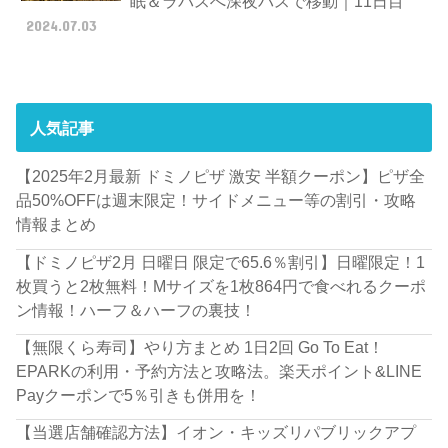
眠＆ラパスへ深夜バスで移動｜11日目
2024.07.03
人気記事
【2025年2月最新 ドミノピザ 激安 半額クーポン】ピザ全
品50%OFFは週末限定！サイドメニュー等の割引・攻略
情報まとめ
【ドミノピザ2月 日曜日 限定で65.6％割引】日曜限定！1
枚買うと2枚無料！Mサイズを1枚864円で食べれるクーポ
ン情報！ハーフ＆ハーフの裏技！
【無限くら寿司】やり方まとめ 1日2回 Go To Eat！
EPARKの利用・予約方法と攻略法。楽天ポイント&LINE
Payクーポンで5％引きも併用を！
【当選店舗確認方法】イオン・キッズリパブリックアプ