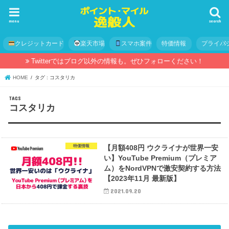
menu
search
クレジットカード
楽天市場
スマホ案件
特価情報
プライバ
Twitterではブログ以外の情報も。ぜひフォローください！
HOME
タグ : コスタリカ
コスタリカ
特価情報
【月額408円 ウクライナが世界一安
い】YouTube Premium（プレミア
ム）をNordVPNで激安契約する方法
【2023年11月 最新版】
2021.09.20