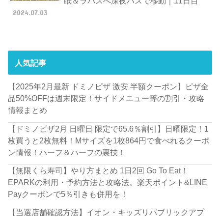
眠＆ラパスへ深夜バスで移動｜11日目
2024.07.03
人気記事
【2025年2月最新 ドミノピザ 激安 半額クーポン】ピザ全
品50%OFFは週末限定！サイドメニュー等の割引・攻略
情報まとめ
【ドミノピザ2月 日曜日 限定で65.6％割引】日曜限定！1
枚買うと2枚無料！Mサイズを1枚864円で食べれるクーポ
ン情報！ハーフ＆ハーフの裏技！
【無限くら寿司】やり方まとめ 1日2回 Go To Eat！
EPARKの利用・予約方法と攻略法。楽天ポイント&LINE
Payクーポンで5％引きも併用を！
【当選店舗確認方法】イオン・キッズリパブリックアプ