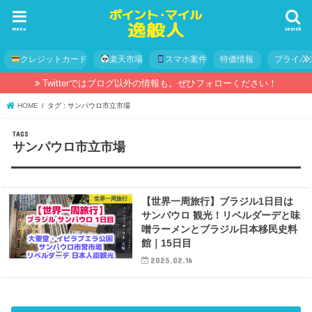
menu
search
クレジットカード
楽天市場
スマホ案件
特価情報
プライバ
Twitterではブログ以外の情報も。ぜひフォローください！
HOME
タグ : サンパウロ市立市場
サンパウロ市立市場
世界一周旅行
【世界一周旅行】ブラジル1日目は
サンパウロ 観光！リベルダーデと味
噌ラーメンとブラジル日本移民史料
館｜15日目
2025.02.16