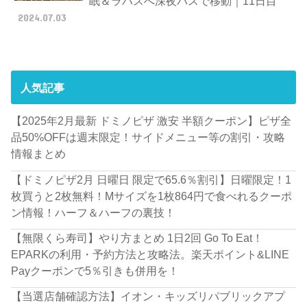
眠＆ラパスへ深夜バスで移動｜11日目
2024.07.03
人気記事
【2025年2月最新 ドミノピザ 激安 半額クーポン】ピザ全
品50%OFFは週末限定！サイドメニュー等の割引・攻略
情報まとめ
【ドミノピザ2月 日曜日 限定で65.6％割引】日曜限定！1
枚買うと2枚無料！Mサイズを1枚864円で食べれるクーポ
ン情報！ハーフ＆ハーフの裏技！
【無限くら寿司】やり方まとめ 1日2回 Go To Eat！
EPARKの利用・予約方法と攻略法。楽天ポイント&LINE
Payクーポンで5％引きも併用を！
【当選店舗確認方法】イオン・キッズリパブリックアプ