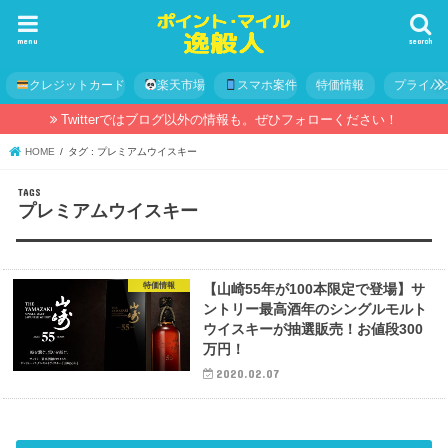
menu
search
クレジットカード
楽天市場
スマホ案件
特価情報
プライバ
Twitterではブログ以外の情報も。ぜひフォローください！
HOME
タグ : プレミアムウイスキー
プレミアムウイスキー
特価情報
【山崎55年が100本限定で登場】サ
ントリー最高酒年のシングルモルト
ウイスキーが抽選販売！お値段300
万円！
2020.02.07