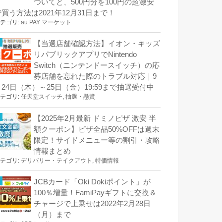
ついてと、500円分を100円の超激安
で買う方法は2021年12月31日まで！
テゴリ:
au PAY マーケット
【当選店舗確認方法】イオン・キッズ
リパブリックアプリでNintendo
Switch（ニンテンドースイッチ）の応
募店舗を忘れた際のトラブル対応｜9
月24日（木）～25日（金）19:59まで抽選受付中
テゴリ:
任天堂スイッチ
,
抽選・懸賞
【2025年2月最新 ドミノピザ 激安 半
額クーポン】ピザ全品50%OFFは週末
限定！サイドメニュー等の割引・攻略
情報まとめ
テゴリ:
デリバリー・テイクアウト
,
特価情報
JCBカード「Oki Dokiポイント」が
100％増量！FamiPayギフトに交換＆
チャージで上乗せは2022年2月28日
（月）まで