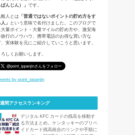
っぱんじん）」
です。
逸般人とは
「普通ではないポイントの貯め方をす
る人」
という意味で名付けました。このブログで
は大量ポイント・大量マイルの貯め方や、激安海
外旅行のノウハウ、携帯電話のお得な買い方な
ど、実体験を元にご紹介していこうと思います。
よろしくお願いします。
weets by point_ippanjin
週間アクセスランキング
デジタル KFC カードの残高を移動す
る方法まとめ。ケンタッキーのプリペ
イドカード残高統合のリンクや手順に