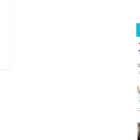
ム）
ク
PN