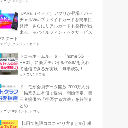
テゴリ:
JCBカード
IDARE（イデア）アプリが登場！バー
チャルVisaプリペイドカードを簡単に
発行！さらにリアルカードも発行が出
来る、モバイルフィンテックサービス
がスタート！
テゴリ:
クレジットカード
ドコモホームルーター「home 5G
HR01」に楽天モバイルのSIMを入れ
て通信できるか実験！無事成功！
カテゴリ:
ドコモ
ドコモが会員データ開放 7000万人分
「協業先に有償で提供」開始予定。第
三者提供の「拒否する方法」を解説ま
とめ
テゴリ:
dポイント
,
ドコモ
【1円で無限ココス やり方まとめ】税