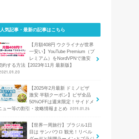
人気記事・最新の記事はこちら
【月額408円 ウクライナが世界
一安い】YouTube Premium（プ
レミアム）をNordVPNで激安
契約する方法【2023年11月 最新版】
2021.09.20
【2025年2月最新 ドミノピザ
激安 半額クーポン】ピザ全品
50%OFFは週末限定！サイドメ
ニュー等の割引・攻略情報まとめ
2019.01.26
【世界一周旅行】ブラジル1日
目は サンパウロ 観光！リベル
ダーデと味噌ラーメンとブラジ