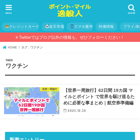
menu
search
クレジットカード
楽天市場
スマホ案件
特価情報
プライバ
Twitterではブログ以外の情報も。ぜひフォローください！
HOME
タグ : ワクチン
ワクチン
世界一周旅行
【世界一周旅行】62日間 19カ国 マ
イルとポイント で世界を駆け巡るた
めに必要な事まとめ｜航空券準備編
2023.12.30
新着エントリー