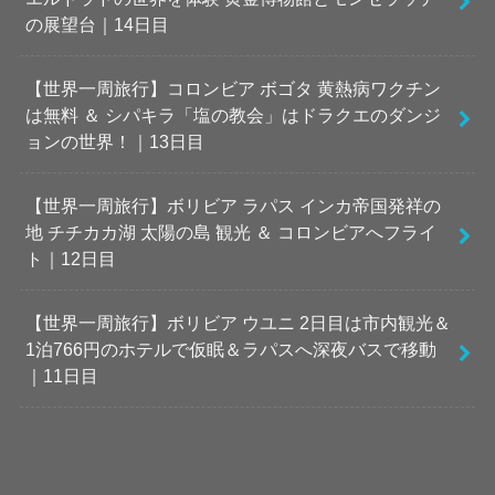
の展望台｜14日目
【世界一周旅行】コロンビア ボゴタ 黄熱病ワクチン
は無料 ＆ シパキラ「塩の教会」はドラクエのダンジ
ョンの世界！｜13日目
【世界一周旅行】ボリビア ラパス インカ帝国発祥の
地 チチカカ湖 太陽の島 観光 ＆ コロンビアへフライ
ト｜12日目
【世界一周旅行】ボリビア ウユニ 2日目は市内観光＆
1泊766円のホテルで仮眠＆ラパスへ深夜バスで移動
｜11日目