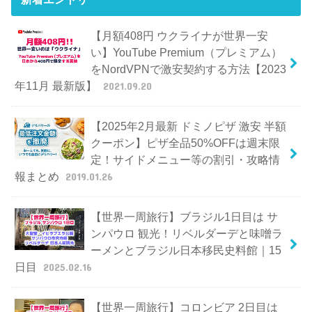
【月額408円 ウクライナが世界一安
い】YouTube Premium（プレミアム）
をNordVPNで激安契約する方法【2023
年11月 最新版】
2021.09.20
【2025年2月最新 ドミノピザ 激安 半額
クーポン】ピザ全品50%OFFは週末限
定！サイドメニュー等の割引・攻略情
報まとめ
2019.01.26
【世界一周旅行】ブラジル1日目は サ
ンパウロ 観光！リベルダーデと味噌ラ
ーメンとブラジル日本移民史料館｜15
日目
2025.02.16
【世界一周旅行】コロンビア 2日目は