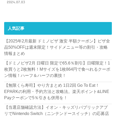
2024.07.03
人気記事
【2025年2月最新 ドミノピザ 激安 半額クーポン】ピザ全
品50%OFFは週末限定！サイドメニュー等の割引・攻略
情報まとめ
【ドミノピザ2月 日曜日 限定で65.6％割引】日曜限定！1
枚買うと2枚無料！Mサイズを1枚864円で食べれるクーポ
ン情報！ハーフ＆ハーフの裏技！
【無限くら寿司】やり方まとめ 1日2回 Go To Eat！
EPARKの利用・予約方法と攻略法。楽天ポイント&LINE
Payクーポンで5％引きも併用を！
【当選店舗確認方法】イオン・キッズリパブリックアプ
リでNintendo Switch（ニンテンドースイッチ）の応募店