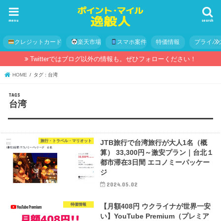
menu
search
クレジットカード
楽天市場
スマホ案件
特価情報
プライバ
Twitterではブログ以外の情報も。ぜひフォローください！
HOME
タグ : 台湾
台湾
旅行・トラベル・マリオット
JTB旅行で台湾旅行が大人1名（概
算） 33,300円～激安プラン｜台北１
都市滞在3日間 エコノミーパッケー
ジ
2024.05.02
特価情報
【月額408円 ウクライナが世界一安
い】YouTube Premium（プレミア