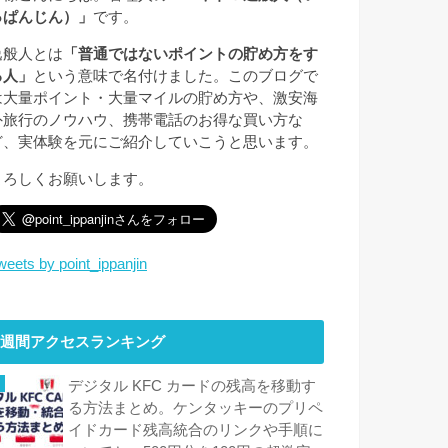
っぱんじん）」
です。
逸般人とは
「普通ではないポイントの貯め方をす
る人」
という意味で名付けました。このブログで
は大量ポイント・大量マイルの貯め方や、激安海
外旅行のノウハウ、携帯電話のお得な買い方な
ど、実体験を元にご紹介していこうと思います。
よろしくお願いします。
weets by point_ippanjin
週間アクセスランキング
デジタル KFC カードの残高を移動す
る方法まとめ。ケンタッキーのプリペ
イドカード残高統合のリンクや手順に