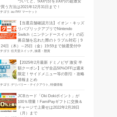
ついてと、500円分を100円の超激安
で買う方法は2021年12月31日まで！
テゴリ:
au PAY マーケット
【当選店舗確認方法】イオン・キッズ
リパブリックアプリでNintendo
Switch（ニンテンドースイッチ）の応
募店舗を忘れた際のトラブル対応｜9
月24日（木）～25日（金）19:59まで抽選受付中
テゴリ:
任天堂スイッチ
,
抽選・懸賞
【2025年2月最新 ドミノピザ 激安 半
額クーポン】ピザ全品50%OFFは週末
限定！サイドメニュー等の割引・攻略
情報まとめ
テゴリ:
デリバリー・テイクアウト
,
特価情報
JCBカード「Oki Dokiポイント」が
100％増量！FamiPayギフトに交換＆
チャージで上乗せは2022年2月28日
（月）まで