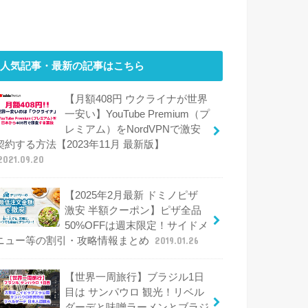
人気記事・最新の記事はこちら
【月額408円 ウクライナが世界
一安い】YouTube Premium（プ
レミアム）をNordVPNで激安
契約する方法【2023年11月 最新版】
2021.09.20
【2025年2月最新 ドミノピザ
激安 半額クーポン】ピザ全品
50%OFFは週末限定！サイドメ
ニュー等の割引・攻略情報まとめ
2019.01.26
【世界一周旅行】ブラジル1日
目は サンパウロ 観光！リベル
ダーデと味噌ラーメンとブラジ