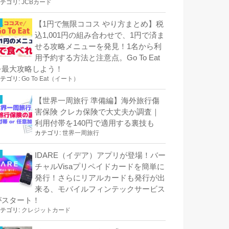
テゴリ:
JCBカード
【1円で無限ココス やり方まとめ】税
込1,001円の組み合わせで、1円で済ま
せる攻略メニューを発見！1名から利
用予約する方法と注意点。Go To Eat
を最大攻略しよう！
テゴリ:
Go To Eat（イート）
【世界一周旅行 準備編】海外旅行傷
害保険 クレカ保険で大丈夫か調査｜
利用付帯を140円で適用する裏技も
カテゴリ:
世界一周旅行
IDARE（イデア）アプリが登場！バー
チャルVisaプリペイドカードを簡単に
発行！さらにリアルカードも発行が出
来る、モバイルフィンテックサービス
がスタート！
テゴリ:
クレジットカード