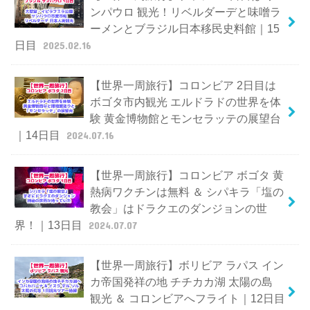
ンパウロ 観光！リベルダーデと味噌ラ
ーメンとブラジル日本移民史料館｜15
日目
2025.02.16
【世界一周旅行】コロンビア 2日目は
ボゴタ市内観光 エルドラドの世界を体
験 黄金博物館とモンセラッテの展望台
｜14日目
2024.07.16
【世界一周旅行】コロンビア ボゴタ 黄
熱病ワクチンは無料 ＆ シパキラ「塩の
教会」はドラクエのダンジョンの世
界！｜13日目
2024.07.07
【世界一周旅行】ボリビア ラパス イン
カ帝国発祥の地 チチカカ湖 太陽の島
観光 ＆ コロンビアへフライト｜12日目