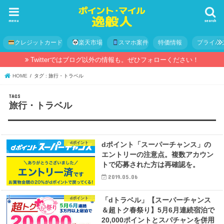
menu
search
クレジットカード
楽天市場
スマホ案件
特価情報
プライバ
Twitterではブログ以外の情報も。ぜひフォローください！
HOME
タグ : 旅行・トラベル
旅行・トラベル
dポイント
dポイント「スーパーチャンス」の
エントリーの注意点。複数アカウン
トで応募された方は再確認を。
2019.05.06
dポイント
「dトラベル」【スーパーチャンス
＆超トク春祭り】5月6月連続宿泊で
20,000ポイントとスパチャンを併用