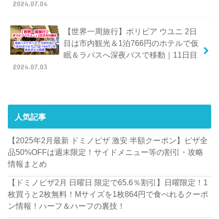
2024.07.04
【世界一周旅行】ボリビア ウユニ 2日
目は市内観光＆1泊766円のホテルで仮
眠＆ラパスへ深夜バスで移動｜11日目
2024.07.03
人気記事
【2025年2月最新 ドミノピザ 激安 半額クーポン】ピザ全
品50%OFFは週末限定！サイドメニュー等の割引・攻略
情報まとめ
【ドミノピザ2月 日曜日 限定で65.6％割引】日曜限定！1
枚買うと2枚無料！Mサイズを1枚864円で食べれるクーポ
ン情報！ハーフ＆ハーフの裏技！