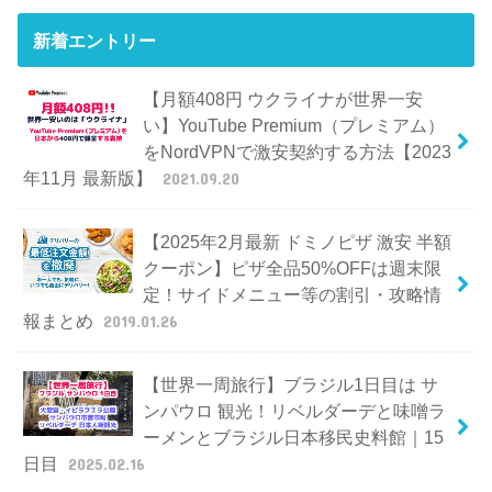
新着エントリー
【月額408円 ウクライナが世界一安
い】YouTube Premium（プレミアム）
をNordVPNで激安契約する方法【2023
年11月 最新版】
2021.09.20
【2025年2月最新 ドミノピザ 激安 半額
クーポン】ピザ全品50%OFFは週末限
定！サイドメニュー等の割引・攻略情
報まとめ
2019.01.26
【世界一周旅行】ブラジル1日目は サ
ンパウロ 観光！リベルダーデと味噌ラ
ーメンとブラジル日本移民史料館｜15
日目
2025.02.16