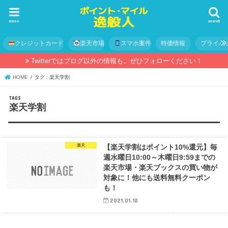
menu
search
クレジットカード
楽天市場
スマホ案件
特価情報
プライバ
Twitterではブログ以外の情報も。ぜひフォローください！
HOME
タグ : 楽天学割
楽天学割
楽天
【楽天学割はポイント10%還元】毎
週水曜日10:00～木曜日9:59までの
楽天市場・楽天ブックスの買い物が
対象に！他にも送料無料クーポン
も！
2021.01.10