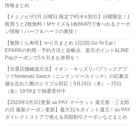
情報まとめ
【ドミノピザ2月 日曜日 限定で65.6％割引】日曜限定！1
枚買うと2枚無料！Mサイズを1枚864円で食べれるクーポ
ン情報！ハーフ＆ハーフの裏技！
【無限くら寿司】やり方まとめ 1日2回 Go To Eat！
EPARKの利用・予約方法と攻略法。楽天ポイント&LINE
Payクーポンで5％引きも併用を！
【当選店舗確認方法】イオン・キッズリパブリックアプ
リでNintendo Switch（ニンテンドースイッチ）の応募店
舗を忘れた際のトラブル対応｜9月24日（木）～25日
（金）19:59まで抽選受付中
【2023年3月3日更新 au PAY マーケット 還元祭・三太郎
の日 最新クーポン更新】最大31％ポイント還元！au PAY
ダイレクトストアで使える高額割引クーポンなどまとめ