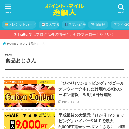
menu
search
クレジットカード
楽天市場
スマホ案件
特価情報
プライバ
Twitterではブログ以外の情報も。ぜひフォローください！
HOME
タグ : 食品おじさん
食品おじさん
dポイント
「ひかりTVショッピング」でゴール
デンウィーク中にだけ現れる幻のク
ーポン情報 ※5月6日分追記
2019.05.03
dポイント
平成最後の大還元「ひかりTVショッ
ピング」ハイパーSALEで最大
9,000PT進呈クーポン！さらに「d曜