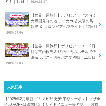
界！｜13日目
2024.07.07
【世界一周旅行】ボリビア ラパス イン
カ帝国発祥の地 チチカカ湖 太陽の島
観光 ＆ コロンビアへフライト｜12日目
2024.07.04
【世界一周旅行】ボリビア ウユニ 2日
目は市内観光＆1泊766円のホテルで仮
眠＆ラパスへ深夜バスで移動｜11日目
2024.07.03
人気記事
【2025年2月最新 ドミノピザ 激安 半額クーポン】ピザ全
品50%OFFは週末限定！サイドメニュー等の割引・攻略