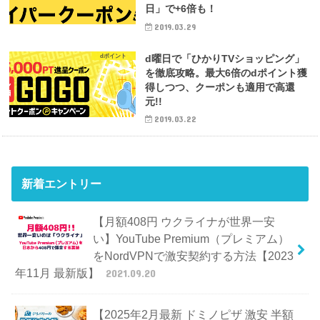
日」で+6倍も！
2019.03.29
dポイント
d曜日で「ひかりTVショッピング」
を徹底攻略。最大6倍のdポイント獲
得しつつ、クーポンも適用で高還
元!!
2019.03.22
新着エントリー
【月額408円 ウクライナが世界一安
い】YouTube Premium（プレミアム）
をNordVPNで激安契約する方法【2023
年11月 最新版】
2021.09.20
【2025年2月最新 ドミノピザ 激安 半額