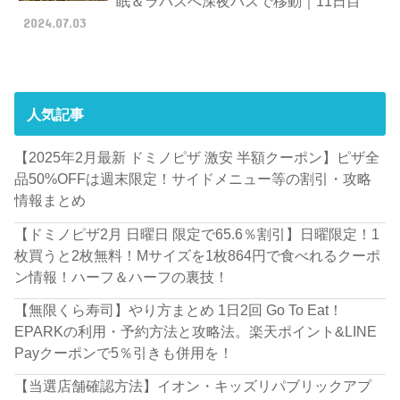
眠＆ラパスへ深夜バスで移動｜11日目
2024.07.03
人気記事
【2025年2月最新 ドミノピザ 激安 半額クーポン】ピザ全
品50%OFFは週末限定！サイドメニュー等の割引・攻略
情報まとめ
【ドミノピザ2月 日曜日 限定で65.6％割引】日曜限定！1
枚買うと2枚無料！Mサイズを1枚864円で食べれるクーポ
ン情報！ハーフ＆ハーフの裏技！
【無限くら寿司】やり方まとめ 1日2回 Go To Eat！
EPARKの利用・予約方法と攻略法。楽天ポイント&LINE
Payクーポンで5％引きも併用を！
【当選店舗確認方法】イオン・キッズリパブリックアプ