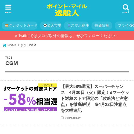
menu
search
クレジットカード
楽天市場
スマホ案件
特価情報
プライバ
Twitterではブログ以外の情報も。ぜひフォローください！
HOME
タグ : CGM
CGM
dポイント
【最大58%還元】スーパーチャン
ス 4月30日（火）限定！dマーケッ
ト対象ストア限定の「攻略法と注意
点」を徹底解説 ※4月22日注意点
を大幅追記
2019.04.21