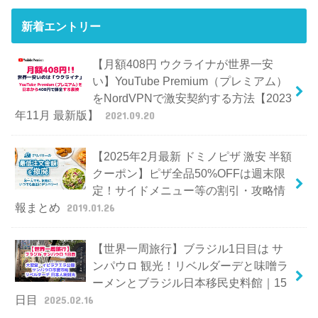
新着エントリー
【月額408円 ウクライナが世界一安
い】YouTube Premium（プレミアム）
をNordVPNで激安契約する方法【2023
年11月 最新版】
2021.09.20
【2025年2月最新 ドミノピザ 激安 半額
クーポン】ピザ全品50%OFFは週末限
定！サイドメニュー等の割引・攻略情
報まとめ
2019.01.26
【世界一周旅行】ブラジル1日目は サ
ンパウロ 観光！リベルダーデと味噌ラ
ーメンとブラジル日本移民史料館｜15
日目
2025.02.16