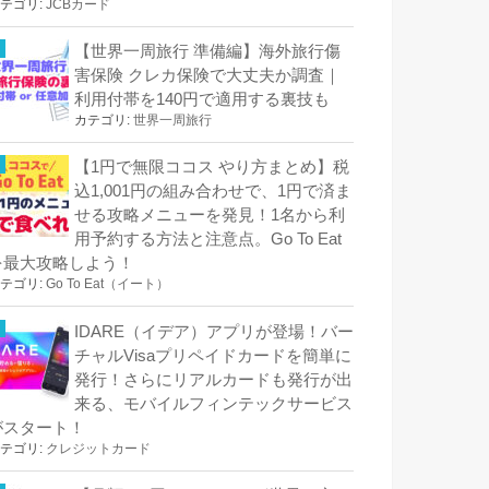
テゴリ:
JCBカード
【世界一周旅行 準備編】海外旅行傷
害保険 クレカ保険で大丈夫か調査｜
利用付帯を140円で適用する裏技も
カテゴリ:
世界一周旅行
【1円で無限ココス やり方まとめ】税
込1,001円の組み合わせで、1円で済ま
せる攻略メニューを発見！1名から利
用予約する方法と注意点。Go To Eat
を最大攻略しよう！
テゴリ:
Go To Eat（イート）
IDARE（イデア）アプリが登場！バー
チャルVisaプリペイドカードを簡単に
発行！さらにリアルカードも発行が出
来る、モバイルフィンテックサービス
がスタート！
テゴリ:
クレジットカード