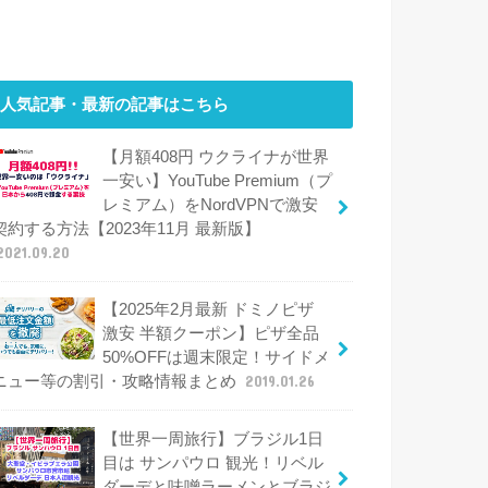
人気記事・最新の記事はこちら
【月額408円 ウクライナが世界
一安い】YouTube Premium（プ
レミアム）をNordVPNで激安
契約する方法【2023年11月 最新版】
2021.09.20
【2025年2月最新 ドミノピザ
激安 半額クーポン】ピザ全品
50%OFFは週末限定！サイドメ
ニュー等の割引・攻略情報まとめ
2019.01.26
【世界一周旅行】ブラジル1日
目は サンパウロ 観光！リベル
ダーデと味噌ラーメンとブラジ