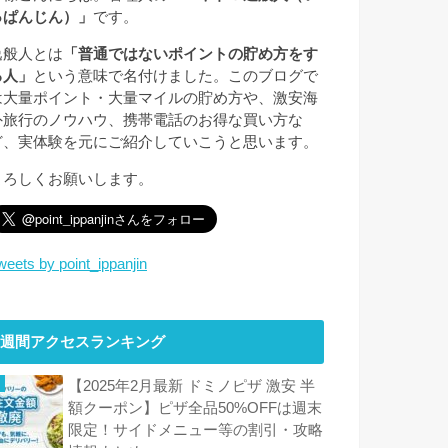
っぱんじん）」
です。
逸般人とは
「普通ではないポイントの貯め方をす
る人」
という意味で名付けました。このブログで
は大量ポイント・大量マイルの貯め方や、激安海
外旅行のノウハウ、携帯電話のお得な買い方な
ど、実体験を元にご紹介していこうと思います。
よろしくお願いします。
weets by point_ippanjin
週間アクセスランキング
【2025年2月最新 ドミノピザ 激安 半
額クーポン】ピザ全品50%OFFは週末
限定！サイドメニュー等の割引・攻略