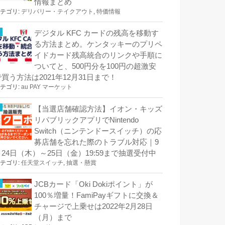
情報まとめ
テゴリ:
デリバリー・テイクアウト
,
特価情報
デジタル KFC カードの残高を移動す
る方法まとめ。ケンタッキーのプリペ
イドカード残高統合のリンクや手順に
ついてと、500円分を100円の超激安
で買う方法は2021年12月31日まで！
テゴリ:
au PAY マーケット
【当選店舗確認方法】イオン・キッズ
リパブリックアプリでNintendo
Switch（ニンテンドースイッチ）の応
募店舗を忘れた際のトラブル対応｜9
月24日（木）～25日（金）19:59まで抽選受付中
テゴリ:
任天堂スイッチ
,
抽選・懸賞
JCBカード「Oki Dokiポイント」が
100％増量！FamiPayギフトに交換＆
チャージで上乗せは2022年2月28日
（月）まで