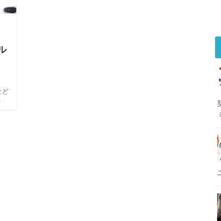
タル
！
など
い
な私