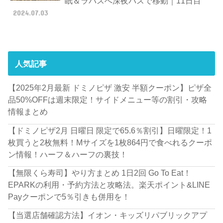
眠＆ラパスへ深夜バスで移動｜11日目
2024.07.03
人気記事
【2025年2月最新 ドミノピザ 激安 半額クーポン】ピザ全
品50%OFFは週末限定！サイドメニュー等の割引・攻略
情報まとめ
【ドミノピザ2月 日曜日 限定で65.6％割引】日曜限定！1
枚買うと2枚無料！Mサイズを1枚864円で食べれるクーポ
ン情報！ハーフ＆ハーフの裏技！
【無限くら寿司】やり方まとめ 1日2回 Go To Eat！
EPARKの利用・予約方法と攻略法。楽天ポイント&LINE
Payクーポンで5％引きも併用を！
【当選店舗確認方法】イオン・キッズリパブリックアプ