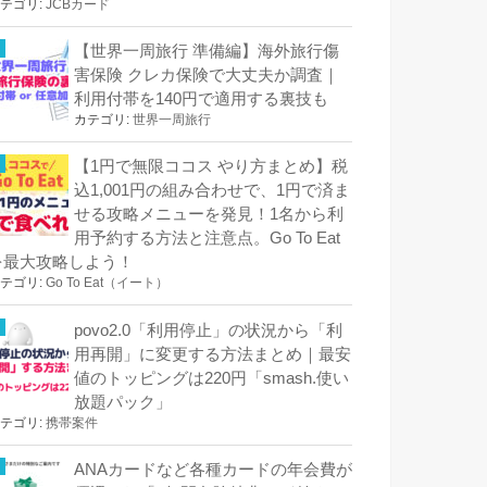
テゴリ:
JCBカード
【世界一周旅行 準備編】海外旅行傷
害保険 クレカ保険で大丈夫か調査｜
利用付帯を140円で適用する裏技も
カテゴリ:
世界一周旅行
【1円で無限ココス やり方まとめ】税
込1,001円の組み合わせで、1円で済ま
せる攻略メニューを発見！1名から利
用予約する方法と注意点。Go To Eat
を最大攻略しよう！
テゴリ:
Go To Eat（イート）
povo2.0「利用停止」の状況から「利
用再開」に変更する方法まとめ｜最安
値のトッピングは220円「smash.使い
放題パック」
テゴリ:
携帯案件
ANAカードなど各種カードの年会費が