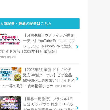
人気記事・最新の記事はこちら
【月額408円 ウクライナが世界
一安い】YouTube Premium（プ
レミアム）をNordVPNで激安
契約する方法【2023年11月 最新版】
2021.09.20
【2025年2月最新 ドミノピザ
激安 半額クーポン】ピザ全品
50%OFFは週末限定！サイドメ
ニュー等の割引・攻略情報まとめ
2019.01.26
【世界一周旅行】ブラジル1日
目は サンパウロ 観光！リベル
ダーデと味噌ラーメンとブラジ