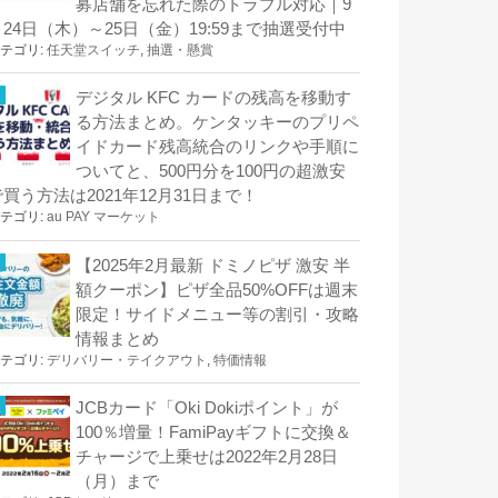
募店舗を忘れた際のトラブル対応｜9
月24日（木）～25日（金）19:59まで抽選受付中
テゴリ:
任天堂スイッチ
,
抽選・懸賞
デジタル KFC カードの残高を移動す
る方法まとめ。ケンタッキーのプリペ
イドカード残高統合のリンクや手順に
ついてと、500円分を100円の超激安
で買う方法は2021年12月31日まで！
テゴリ:
au PAY マーケット
【2025年2月最新 ドミノピザ 激安 半
額クーポン】ピザ全品50%OFFは週末
限定！サイドメニュー等の割引・攻略
情報まとめ
テゴリ:
デリバリー・テイクアウト
,
特価情報
JCBカード「Oki Dokiポイント」が
100％増量！FamiPayギフトに交換＆
チャージで上乗せは2022年2月28日
（月）まで