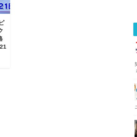
ピ
ク
格
21
ゃけ
なる
今回