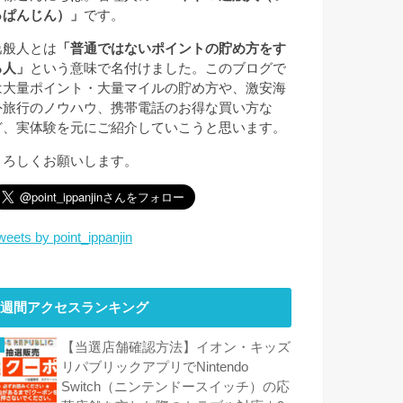
っぱんじん）」
です。
逸般人とは
「普通ではないポイントの貯め方をす
る人」
という意味で名付けました。このブログで
は大量ポイント・大量マイルの貯め方や、激安海
外旅行のノウハウ、携帯電話のお得な買い方な
ど、実体験を元にご紹介していこうと思います。
よろしくお願いします。
weets by point_ippanjin
週間アクセスランキング
【当選店舗確認方法】イオン・キッズ
リパブリックアプリでNintendo
Switch（ニンテンドースイッチ）の応