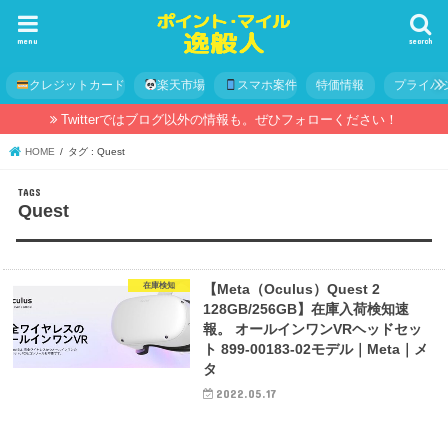
menu
search
クレジットカード
楽天市場
スマホ案件
特価情報
プライバ
Twitterではブログ以外の情報も。ぜひフォローください！
HOME
タグ : Quest
Quest
在庫検知
【Meta（Oculus）Quest 2
128GB/256GB】在庫入荷検知速
報。 オールインワンVRヘッドセッ
ト 899-00183-02モデル｜Meta｜メ
タ
2022.05.17