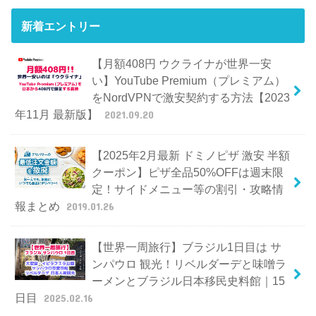
新着エントリー
【月額408円 ウクライナが世界一安
い】YouTube Premium（プレミアム）
をNordVPNで激安契約する方法【2023
年11月 最新版】
2021.09.20
【2025年2月最新 ドミノピザ 激安 半額
クーポン】ピザ全品50%OFFは週末限
定！サイドメニュー等の割引・攻略情
報まとめ
2019.01.26
【世界一周旅行】ブラジル1日目は サ
ンパウロ 観光！リベルダーデと味噌ラ
ーメンとブラジル日本移民史料館｜15
日目
2025.02.16