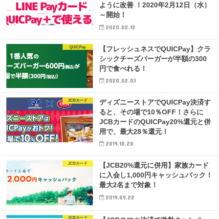
ように改善 ！2020年2月12日（水）
～開始！
2020.02.12
QUICPay
【フレッシュネスでQUICPay】クラ
シックチーズバーガーが半額の300
円で食べれる！
2020.02.03
JCBカード
ディズニーストアでQUICPay決済す
ると、その場で10％OFF！さらに
JCBカードのQUICPay20%還元と併
用で、最大28％還元！
2019.10.28
JCBカード
【JCB20%還元に併用】家族カード
に入会し1,000円キャッシュバック！
最大2名まで対象！
2019.09.22
JCBカード