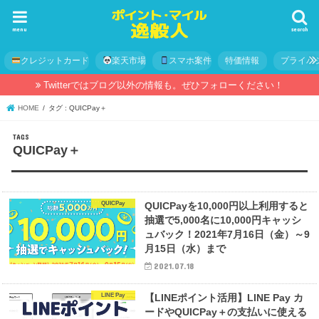
menu
search
クレジットカード
楽天市場
スマホ案件
特価情報
プライバ
Twitterではブログ以外の情報も。ぜひフォローください！
HOME
タグ : QUICPay＋
QUICPay＋
QUICPay
QUICPayを10,000円以上利用すると
抽選で5,000名に10,000円キャッシ
ュバック！2021年7月16日（金）～9
月15日（水）まで
2021.07.18
LINE Pay
【LINEポイント活用】LINE Pay カ
ードやQUICPay＋の支払いに使える