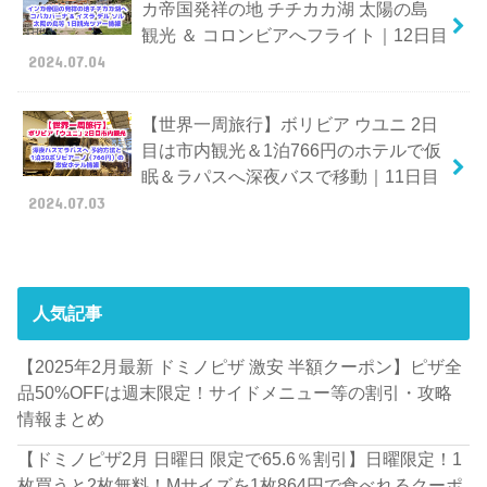
カ帝国発祥の地 チチカカ湖 太陽の島
観光 ＆ コロンビアへフライト｜12日目
2024.07.04
【世界一周旅行】ボリビア ウユニ 2日
目は市内観光＆1泊766円のホテルで仮
眠＆ラパスへ深夜バスで移動｜11日目
2024.07.03
人気記事
【2025年2月最新 ドミノピザ 激安 半額クーポン】ピザ全
品50%OFFは週末限定！サイドメニュー等の割引・攻略
情報まとめ
【ドミノピザ2月 日曜日 限定で65.6％割引】日曜限定！1
枚買うと2枚無料！Mサイズを1枚864円で食べれるクーポ