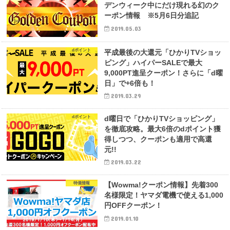
デンウィーク中にだけ現れる幻のク
ーポン情報 ※5月6日分追記
2019.05.03
dポイント
平成最後の大還元「ひかりTVショッ
ピング」ハイパーSALEで最大
9,000PT進呈クーポン！さらに「d曜
日」で+6倍も！
2019.03.29
dポイント
d曜日で「ひかりTVショッピング」
を徹底攻略。最大6倍のdポイント獲
得しつつ、クーポンも適用で高還
元!!
2019.03.22
特価情報
【Wowma!クーポン情報】先着300
名様限定！ヤマダ電機で使える1,000
円OFFクーポン！
2019.01.10