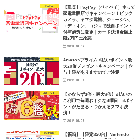
PayPay
【延長】PayPay（ペイペイ）使って
家電量販店でキャンペーン！ビック
カメラ、ヤマダ電機、ジョーシン、
エディオン、コジマで独自ポイント
付与施策に変更｜カード決済金額上
限2万円に改悪
2019.01.09
amazon
Amazonプライム d払いポイント最
大20倍プレゼントキャンペーン｜付
与上限がありますのでご注意
2019.01.07
dポイント
【かならず3倍・最大6倍】d払いの
ご利用で毎週おトクなd曜日｜dポイ
ントがたまる・つかえるスマホ決
済！
2019.01.07
特価情報
【福箱】【限定350台】Nintendo