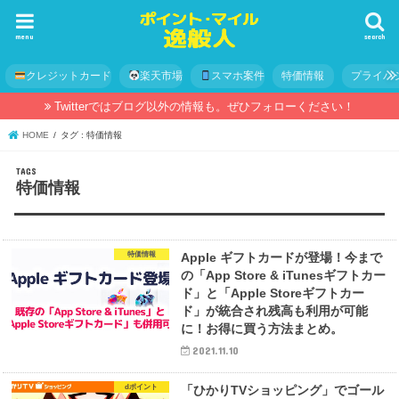
menu
search
クレジットカード
楽天市場
スマホ案件
特価情報
プライバ
Twitterではブログ以外の情報も。ぜひフォローください！
HOME
タグ : 特価情報
特価情報
特価情報
Apple ギフトカードが登場！今まで
の「App Store & iTunesギフトカー
ド」と「Apple Storeギフトカー
ド」が統合され残高も利用が可能
に！お得に買う方法まとめ。
2021.11.10
dポイント
「ひかりTVショッピング」でゴール