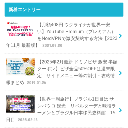
新着エントリー
【月額408円 ウクライナが世界一安
い】YouTube Premium（プレミアム）
をNordVPNで激安契約する方法【2023
年11月 最新版】
2021.09.20
【2025年2月最新 ドミノピザ 激安 半額
クーポン】ピザ全品50%OFFは週末限
定！サイドメニュー等の割引・攻略情
報まとめ
2019.01.26
【世界一周旅行】ブラジル1日目は サ
ンパウロ 観光！リベルダーデと味噌ラ
ーメンとブラジル日本移民史料館｜15
日目
2025.02.16