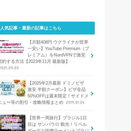
人気記事・最新の記事はこちら
【月額408円 ウクライナが世界
一安い】YouTube Premium（プ
レミアム）をNordVPNで激安
契約する方法【2023年11月 最新版】
2021.09.20
【2025年2月最新 ドミノピザ
激安 半額クーポン】ピザ全品
50%OFFは週末限定！サイドメ
ニュー等の割引・攻略情報まとめ
2019.01.26
【世界一周旅行】ブラジル1日
目は サンパウロ 観光！リベル
ダーデと味噌ラーメンとブラジ