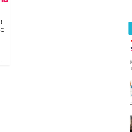
！
らに
）
l
イソ
ング