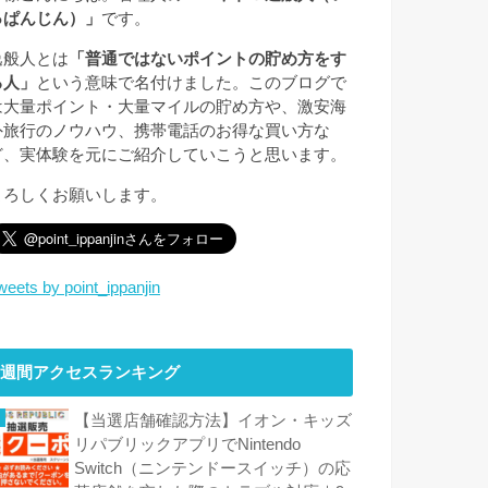
っぱんじん）」
です。
逸般人とは
「普通ではないポイントの貯め方をす
る人」
という意味で名付けました。このブログで
は大量ポイント・大量マイルの貯め方や、激安海
外旅行のノウハウ、携帯電話のお得な買い方な
ど、実体験を元にご紹介していこうと思います。
よろしくお願いします。
weets by point_ippanjin
週間アクセスランキング
【当選店舗確認方法】イオン・キッズ
リパブリックアプリでNintendo
Switch（ニンテンドースイッチ）の応