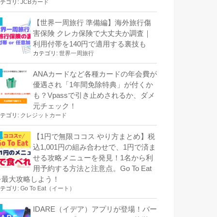
テゴリ:
JCBカード
【世界一周旅行 準備編】海外旅行傷
害保険 クレカ保険で大丈夫か調査｜
利用付帯を140円で適用する裏技も
カテゴリ:
世界一周旅行
ANAカードなど各種カードの年会費が
優遇され「1年間免除特典」が付くか
も？Vpassで引き止めされるか、ダメ
元チェック！
テゴリ:
クレジットカード
【1円で無限ココス やり方まとめ】税
込1,001円の組み合わせで、1円で済ま
せる攻略メニューを発見！1名から利
用予約する方法と注意点。Go To Eat
を最大攻略しよう！
テゴリ:
Go To Eat（イート）
IDARE（イデア）アプリが登場！バー