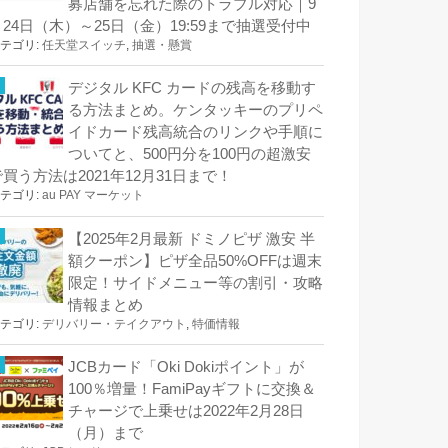
募店舗を忘れた際のトラブル対応｜9
月24日（木）～25日（金）19:59まで抽選受付中
テゴリ:
任天堂スイッチ
,
抽選・懸賞
デジタル KFC カードの残高を移動す
る方法まとめ。ケンタッキーのプリペ
イドカード残高統合のリンクや手順に
ついてと、500円分を100円の超激安
で買う方法は2021年12月31日まで！
テゴリ:
au PAY マーケット
【2025年2月最新 ドミノピザ 激安 半
額クーポン】ピザ全品50%OFFは週末
限定！サイドメニュー等の割引・攻略
情報まとめ
テゴリ:
デリバリー・テイクアウト
,
特価情報
JCBカード「Oki Dokiポイント」が
100％増量！FamiPayギフトに交換＆
チャージで上乗せは2022年2月28日
（月）まで