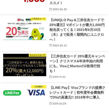
ススメ！
2021.06.03
三井住友カード
【UNIQLO Pay＆三井住友カードで
20%還元】Vポイントが最大1,000円
相当戻ってくる！2021年6月10日
（木）まで延長！期間内にユニクロ
へ！
2021.05.21
クレジットカード
【三井住友カード 20%還元キャンペ
ーン】クリスマス&年末年始の利用
にも。VisaとMasterの2枚発行技
も！
2019.11.23
LINE案件
【LINE Pay】Visaブランドの提携ク
レジットカード｜初年度年会費無料
で3%の高還元!! 2019年中に導入
2019.01.29