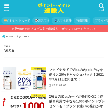
menu
search
クレジットカード
楽天市場
スマホ案件
特価情報
プライバ
Twitterではブログ以外の情報も。ぜひフォローください！
HOME
タグ : VISA
VISA
特価情報
マクドナルドでVisaのApple Payを
使うと20%キャッシュバック！2021
年7月21日(水)まで！
2021.07.05
楽天カード
2枚目の楽天カードが発行OKに！作
成＆利用で今なら1,000ポイントプレ
ゼントも！ブランド違いの発行がオ