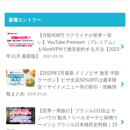
新着エントリー
【月額408円 ウクライナが世界一安
い】YouTube Premium（プレミアム）
をNordVPNで激安契約する方法【2023
年11月 最新版】
2021.09.20
【2025年2月最新 ドミノピザ 激安 半額
クーポン】ピザ全品50%OFFは週末限
定！サイドメニュー等の割引・攻略情
報まとめ
2019.01.26
【世界一周旅行】ブラジル1日目は サ
ンパウロ 観光！リベルダーデと味噌ラ
ーメンとブラジル日本移民史料館｜15