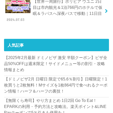
【世界一周旅行】ボリビア ウユニ 2日
目は市内観光＆1泊766円のホテルで仮
眠＆ラパスへ深夜バスで移動｜11日目
2024.07.03
人気記事
【2025年2月最新 ドミノピザ 激安 半額クーポン】ピザ全
品50%OFFは週末限定！サイドメニュー等の割引・攻略
情報まとめ
【ドミノピザ2月 日曜日 限定で65.6％割引】日曜限定！1
枚買うと2枚無料！Mサイズを1枚864円で食べれるクーポ
ン情報！ハーフ＆ハーフの裏技！
【無限くら寿司】やり方まとめ 1日2回 Go To Eat！
EPARKの利用・予約方法と攻略法。楽天ポイント&LINE
Payクーポンで5％引きも併用を！