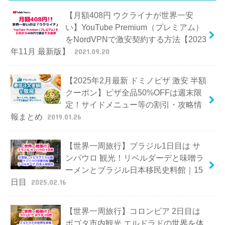
【月額408円 ウクライナが世界一安
い】YouTube Premium（プレミアム）
をNordVPNで激安契約する方法【2023
年11月 最新版】
2021.09.20
【2025年2月最新 ドミノピザ 激安 半額
クーポン】ピザ全品50%OFFは週末限
定！サイドメニュー等の割引・攻略情
報まとめ
2019.01.26
【世界一周旅行】ブラジル1日目は サ
ンパウロ 観光！リベルダーデと味噌ラ
ーメンとブラジル日本移民史料館｜15
日目
2025.02.16
【世界一周旅行】コロンビア 2日目は
ボゴタ市内観光 エルドラドの世界を体