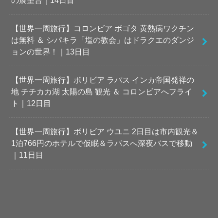
の展望台｜14日目
【世界一周旅行】コロンビア ボゴタ 黄熱病ワクチン
は無料 ＆ シパキラ「塩の教会」はドラクエのダンジ
ョンの世界！｜13日目
【世界一周旅行】ボリビア ラパス インカ帝国発祥の
地 チチカカ湖 太陽の島 観光 ＆ コロンビアへフライ
ト｜12日目
【世界一周旅行】ボリビア ウユニ 2日目は市内観光＆
1泊766円のホテルで仮眠＆ラパスへ深夜バスで移動
｜11日目