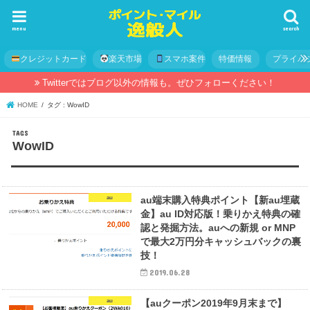
menu
search
クレジットカード
楽天市場
スマホ案件
特価情報
プライバ
Twitterではブログ以外の情報も。ぜひフォローください！
HOME
タグ : WowID
WowID
au
au端末購入特典ポイント【新au埋蔵
金】au ID対応版！乗りかえ特典の確
認と発掘方法。auへの新規 or MNP
で最大2万円分キャッシュバックの裏
技！
2019.06.28
au
【auクーポン2019年9月末まで】