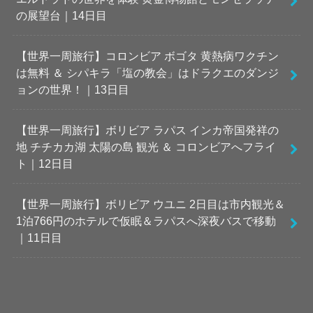
の展望台｜14日目
【世界一周旅行】コロンビア ボゴタ 黄熱病ワクチン
は無料 ＆ シパキラ「塩の教会」はドラクエのダンジ
ョンの世界！｜13日目
【世界一周旅行】ボリビア ラパス インカ帝国発祥の
地 チチカカ湖 太陽の島 観光 ＆ コロンビアへフライ
ト｜12日目
【世界一周旅行】ボリビア ウユニ 2日目は市内観光＆
1泊766円のホテルで仮眠＆ラパスへ深夜バスで移動
｜11日目