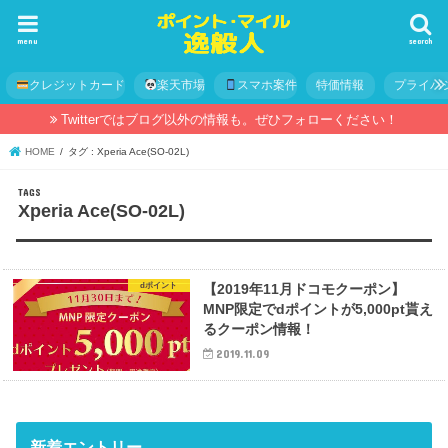
menu
search
クレジットカード
楽天市場
スマホ案件
特価情報
プライバ
Twitterではブログ以外の情報も。ぜひフォローください！
HOME
タグ : Xperia Ace(SO-02L)
Xperia Ace(SO-02L)
dポイント
【2019年11月ドコモクーポン】
MNP限定でdポイントが5,000pt貰え
るクーポン情報！
2019.11.09
新着エントリー