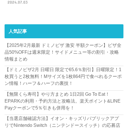
2024.07.03
人気記事
【2025年2月最新 ドミノピザ 激安 半額クーポン】ピザ全
品50%OFFは週末限定！サイドメニュー等の割引・攻略
情報まとめ
【ドミノピザ2月 日曜日 限定で65.6％割引】日曜限定！1
枚買うと2枚無料！Mサイズを1枚864円で食べれるクーポ
ン情報！ハーフ＆ハーフの裏技！
【無限くら寿司】やり方まとめ 1日2回 Go To Eat！
EPARKの利用・予約方法と攻略法。楽天ポイント&LINE
Payクーポンで5％引きも併用を！
【当選店舗確認方法】イオン・キッズリパブリックアプ
リでNintendo Switch（ニンテンドースイッチ）の応募店