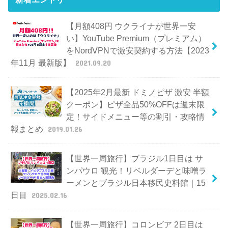
【月額408円 ウクライナが世界一安
い】YouTube Premium（プレミアム）
をNordVPNで激安契約する方法【2023
年11月 最新版】
2021.09.20
【2025年2月最新 ドミノピザ 激安 半額
クーポン】ピザ全品50%OFFは週末限
定！サイドメニュー等の割引・攻略情
報まとめ
2019.01.26
【世界一周旅行】ブラジル1日目は サ
ンパウロ 観光！リベルダーデと味噌ラ
ーメンとブラジル日本移民史料館｜15
日目
2025.02.16
【世界一周旅行】コロンビア 2日目は