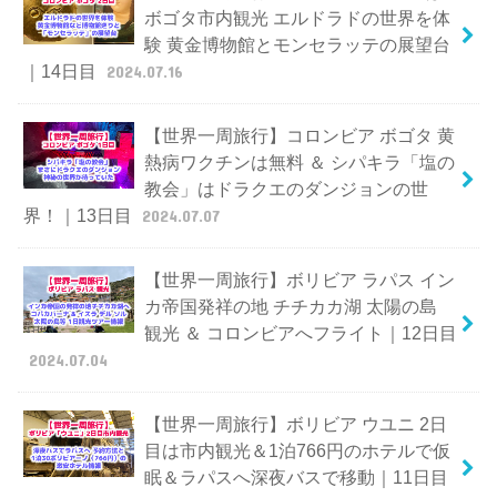
ボゴタ市内観光 エルドラドの世界を体
験 黄金博物館とモンセラッテの展望台
｜14日目
2024.07.16
【世界一周旅行】コロンビア ボゴタ 黄
熱病ワクチンは無料 ＆ シパキラ「塩の
教会」はドラクエのダンジョンの世
界！｜13日目
2024.07.07
【世界一周旅行】ボリビア ラパス イン
カ帝国発祥の地 チチカカ湖 太陽の島
観光 ＆ コロンビアへフライト｜12日目
2024.07.04
【世界一周旅行】ボリビア ウユニ 2日
目は市内観光＆1泊766円のホテルで仮
眠＆ラパスへ深夜バスで移動｜11日目