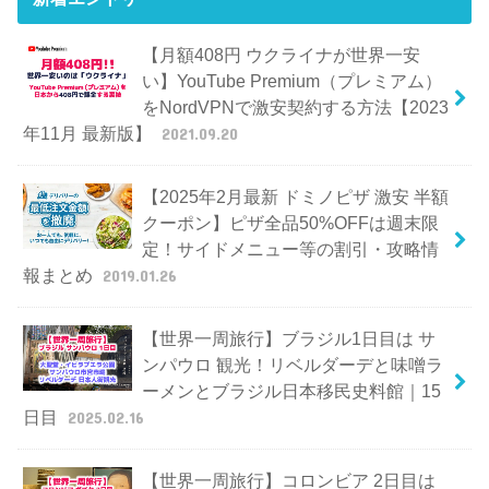
【月額408円 ウクライナが世界一安
い】YouTube Premium（プレミアム）
をNordVPNで激安契約する方法【2023
年11月 最新版】
2021.09.20
【2025年2月最新 ドミノピザ 激安 半額
クーポン】ピザ全品50%OFFは週末限
定！サイドメニュー等の割引・攻略情
報まとめ
2019.01.26
【世界一周旅行】ブラジル1日目は サ
ンパウロ 観光！リベルダーデと味噌ラ
ーメンとブラジル日本移民史料館｜15
日目
2025.02.16
【世界一周旅行】コロンビア 2日目は