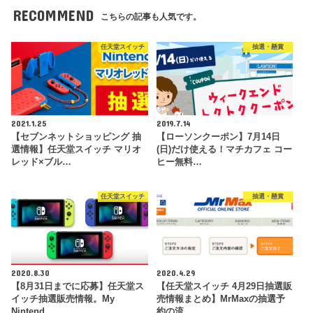
RECOMMEND
こちらの記事も人気です。
任天堂スイッチ
抽選・懸賞
2021.1.25
2019.7.14
【セブンネットショッピング 抽
【ローソンクーポン】7月14日
選情報】任天堂スイッチ マリオ
(日)だけ使える！マチカフェ コー
レッド×ブル…
ヒー無料…
任天堂スイッチ
抽選・懸賞
2020.8.30
2020.4.29
【8月31日までに応募】任天堂ス
【任天堂スイッチ 4月29日抽選販
イッチ抽選販売情報。My
売情報まとめ】MrMaxの抽選予
Nintend…
約の流…