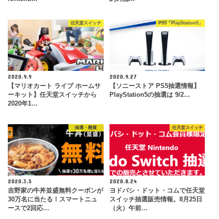
任天堂スイッチ
PS5「PlayStation5」
2020.9.9
2020.9.27
【マリオカート ライブ ホームサ
【ソニーストア PS5抽選情報】
ーキット】任天堂スイッチから
PlayStation5の抽選は 9/2…
2020年1…
抽選・懸賞
任天堂スイッチ
2020.3.5
2020.8.24
吉野家の牛丼並盛無料クーポンが
ヨドバシ・ドット・コムで任天堂
30万名に当たる！スマートニュ
スイッチ抽選販売情報。8月25日
ースで2回応…
（火）午前…