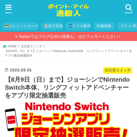
menu
search
クレジットカード
楽天市場
スマホ案件
特価情報
プライバ
Twitterではブログ以外の情報も。ぜひフォローください！
HOME
任天堂スイッチ
【8月9日（日）まで】ジョーシンでNintendo Switch本体、リングフィットアドベンチャーを
アプリ限定抽選販売
2020.08.06
任天堂スイッチ
【8月9日（日）まで】ジョーシンでNintendo
Switch本体、リングフィットアドベンチャー
をアプリ限定抽選販売