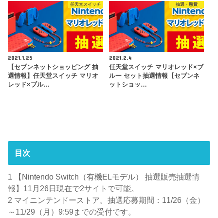
任天堂スイッチ
抽選・懸賞
2021.1.25
2021.2.4
【セブンネットショッピング 抽
任天堂スイッチ マリオレッド×ブ
選情報】任天堂スイッチ マリオ
ルー セット抽選情報【セブンネ
レッド×ブル…
ットショッ…
目次
1
【Nintendo Switch（有機ELモデル） 抽選販売抽選情
報】11月26日現在で2サイトで可能。
2
マイニンテンドーストア。抽選応募期間：11/26（金）
～11/29（月）9:59までの受付です。