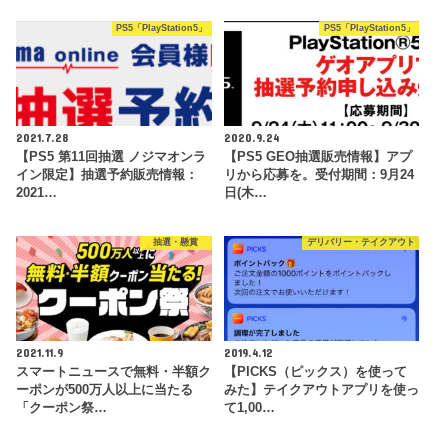
PS5「PlayStation5」
PS5「PlayStation5」
2021.7.28
2020.9.24
【PS5 第11回抽選 ノジマオンラ
【PS5 GEO抽選販売情報】アプ
イン限定】抽選予約販売情報：
リから応募を。受付期間：9月24
2021…
日(木…
抽選・懸賞
デリバリー・テイクアウト
2021.11.9
2019.4.12
スマートニュースで無料・半額ク
【PICKS（ピックス）を使って
ーポンが500万人以上に当たる
みた】テイクアウトアプリを使っ
「クーポン祭…
て1,00…