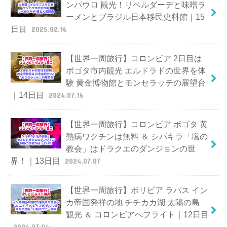
ンパウロ 観光！リベルダーデと味噌ラ
ーメンとブラジル日本移民史料館｜15
日目
2025.02.16
【世界一周旅行】コロンビア 2日目は
ボゴタ市内観光 エルドラドの世界を体
験 黄金博物館とモンセラッテの展望台
｜14日目
2024.07.16
【世界一周旅行】コロンビア ボゴタ 黄
熱病ワクチンは無料 ＆ シパキラ「塩の
教会」はドラクエのダンジョンの世
界！｜13日目
2024.07.07
【世界一周旅行】ボリビア ラパス イン
カ帝国発祥の地 チチカカ湖 太陽の島
観光 ＆ コロンビアへフライト｜12日目
2024.07.04