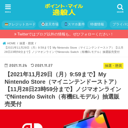
menu
search
クレジットカード
楽天市場
スマホ案件
特価情報
プライバ
Twitterではブログ以外の情報も。ぜひフォローください！
HOME
抽選・懸賞
【2021年11月29日（月）9:59まで】My Nintendo Store（マイニンテンドーストア）【11月
28日23時59分まで】ノジマオンラインでNintendo Switch（有機ELモデル）抽選販売受付
2021.11.26
2021.11.27
抽選・懸賞
【2021年11月29日（月）9:59まで】My
Nintendo Store（マイニンテンドーストア）
【11月28日23時59分まで】ノジマオンライン
でNintendo Switch（有機ELモデル）抽選販
売受付