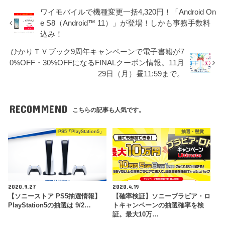
ワイモバイルで機種変更一括4,320円！「Android On
e S8（Android™ 11）」が登場！しかも事務手数料
込み！
ひかりＴＶブック9周年キャンペーンで電子書籍が7
0%OFF・30%OFFになるFINALクーポン情報。11月
29日（月）昼11:59まで。
RECOMMEND
こちらの記事も人気です。
PS5「PlayStation5」
抽選・懸賞
2020.9.27
2020.4.19
【ソニーストア PS5抽選情報】
【確率検証】ソニーブラビア・ロ
PlayStation5の抽選は 9/2…
トキャンペーンの抽選確率を検
証。最大10万…