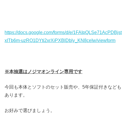
https://docs.google.com/forms/d/e/1FAIpQLSe71AcPDBjst
xITb6m-uzRO1DYti2xrXiPXBlDbly_KN8ceIw/viewform
※本抽選はノジマオンライン専用です
今回も本体とソフトのセット販売や、5年保証付きなども
あります。
お好みで選びましょう。