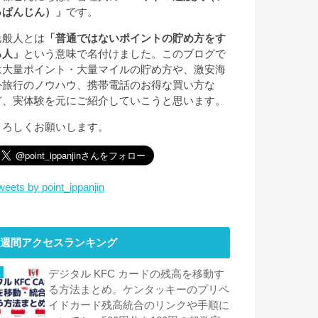
っぱんじん）」
です。
逸般人とは
「普通ではないポイントの貯め方をす
る人」
という意味で名付けました。このブログで
は大量ポイント・大量マイルの貯め方や、激安海
外旅行のノウハウ、携帯電話のお得な買い方な
ど、実体験を元にご紹介していこうと思います。
よろしくお願いします。
weets by point_ippanjin
週間アクセスランキング
デジタル KFC カードの残高を移動す
る方法まとめ。ケンタッキーのプリペ
イドカード残高統合のリンクや手順に