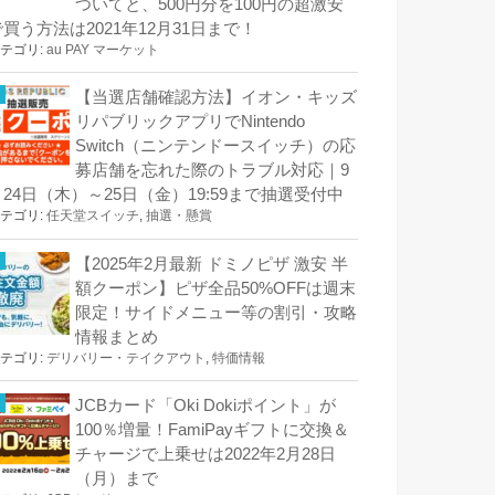
ついてと、500円分を100円の超激安
で買う方法は2021年12月31日まで！
テゴリ:
au PAY マーケット
【当選店舗確認方法】イオン・キッズ
リパブリックアプリでNintendo
Switch（ニンテンドースイッチ）の応
募店舗を忘れた際のトラブル対応｜9
月24日（木）～25日（金）19:59まで抽選受付中
テゴリ:
任天堂スイッチ
,
抽選・懸賞
【2025年2月最新 ドミノピザ 激安 半
額クーポン】ピザ全品50%OFFは週末
限定！サイドメニュー等の割引・攻略
情報まとめ
テゴリ:
デリバリー・テイクアウト
,
特価情報
JCBカード「Oki Dokiポイント」が
100％増量！FamiPayギフトに交換＆
チャージで上乗せは2022年2月28日
（月）まで