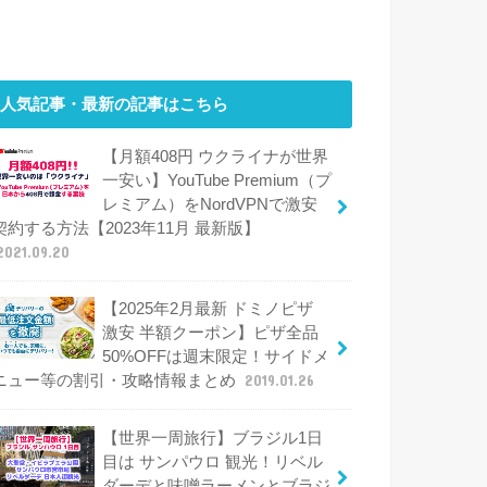
人気記事・最新の記事はこちら
【月額408円 ウクライナが世界
一安い】YouTube Premium（プ
レミアム）をNordVPNで激安
契約する方法【2023年11月 最新版】
2021.09.20
【2025年2月最新 ドミノピザ
激安 半額クーポン】ピザ全品
50%OFFは週末限定！サイドメ
ニュー等の割引・攻略情報まとめ
2019.01.26
【世界一周旅行】ブラジル1日
目は サンパウロ 観光！リベル
ダーデと味噌ラーメンとブラジ