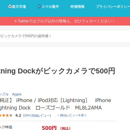
楽天市場
スマホ案件
特価情報
プライバシーポリシ
Twitterではブログ以外の情報も。ぜひフォローください！
 Dockがビックカメラで500円の超特価！
ghtning Dockがビックカメラで500円