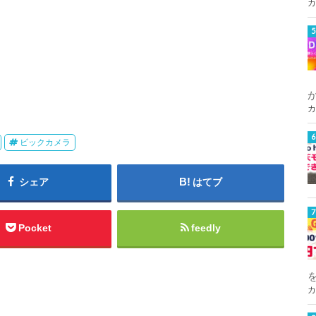
カ
カ
ビックカメラ
シェア
はてブ
Pocket
feedly
カ