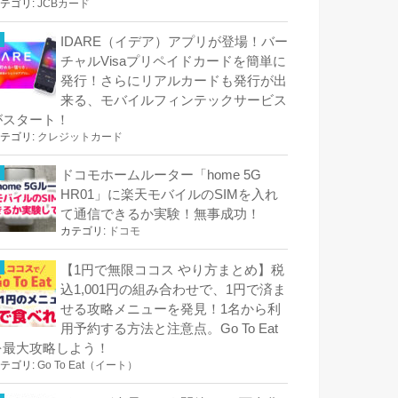
テゴリ:
JCBカード
IDARE（イデア）アプリが登場！バー
チャルVisaプリペイドカードを簡単に
発行！さらにリアルカードも発行が出
来る、モバイルフィンテックサービス
がスタート！
テゴリ:
クレジットカード
ドコモホームルーター「home 5G
HR01」に楽天モバイルのSIMを入れ
て通信できるか実験！無事成功！
カテゴリ:
ドコモ
【1円で無限ココス やり方まとめ】税
込1,001円の組み合わせで、1円で済ま
せる攻略メニューを発見！1名から利
用予約する方法と注意点。Go To Eat
を最大攻略しよう！
テゴリ:
Go To Eat（イート）