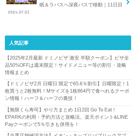
眠＆ラパスへ深夜バスで移動｜11日目
2024.07.03
人気記事
【2025年2月最新 ドミノピザ 激安 半額クーポン】ピザ全
品50%OFFは週末限定！サイドメニュー等の割引・攻略
情報まとめ
【ドミノピザ2月 日曜日 限定で65.6％割引】日曜限定！1
枚買うと2枚無料！Mサイズを1枚864円で食べれるクーポ
ン情報！ハーフ＆ハーフの裏技！
【無限くら寿司】やり方まとめ 1日2回 Go To Eat！
EPARKの利用・予約方法と攻略法。楽天ポイント&LINE
Payクーポンで5％引きも併用を！
【当選店舗確認方法】イオン・キッズリパブリックアプ