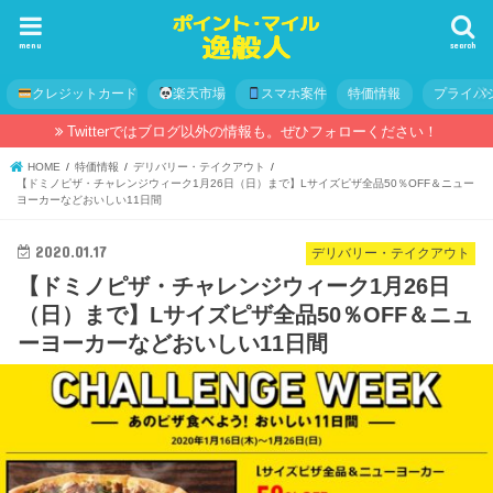
menu
search
クレジットカード
楽天市場
スマホ案件
特価情報
プライバ
Twitterではブログ以外の情報も。ぜひフォローください！
HOME
特価情報
デリバリー・テイクアウト
【ドミノピザ・チャレンジウィーク1月26日（日）まで】Lサイズピザ全品50％OFF＆ニュー
ヨーカーなどおいしい11日間
2020.01.17
デリバリー・テイクアウト
【ドミノピザ・チャレンジウィーク1月26日
（日）まで】Lサイズピザ全品50％OFF＆ニュ
ーヨーカーなどおいしい11日間