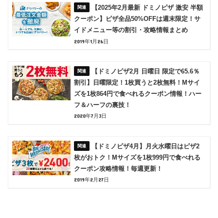
【2025年2月最新 ドミノピザ 激安 半額
クーポン】ピザ全品50%OFFは週末限定！サ
イドメニュー等の割引・攻略情報まとめ
2019年1月26日
【ドミノピザ2月 日曜日 限定で65.6％
割引】日曜限定！1枚買うと2枚無料！Mサイ
ズを1枚864円で食べれるクーポン情報！ハー
フ＆ハーフの裏技！
2020年7月3日
【ドミノピザ4月】月火水曜日はピザ2
枚がおトク！Mサイズを1枚999円で食べれる
クーポン攻略情報！毎週更新！
2019年2月27日