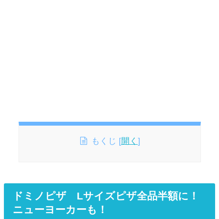
もくじ
[
開く
]
ドミノピザ Lサイズピザ全品半額に！
ニューヨーカーも！