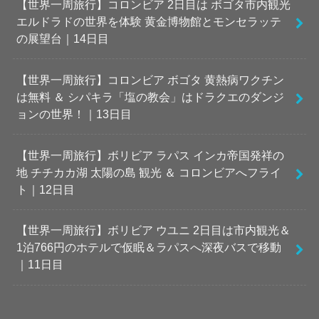
【世界一周旅行】コロンビア 2日目は ボゴタ市内観光
エルドラドの世界を体験 黄金博物館とモンセラッテ
の展望台｜14日目
【世界一周旅行】コロンビア ボゴタ 黄熱病ワクチン
は無料 ＆ シパキラ「塩の教会」はドラクエのダンジ
ョンの世界！｜13日目
【世界一周旅行】ボリビア ラパス インカ帝国発祥の
地 チチカカ湖 太陽の島 観光 ＆ コロンビアへフライ
ト｜12日目
【世界一周旅行】ボリビア ウユニ 2日目は市内観光＆
1泊766円のホテルで仮眠＆ラパスへ深夜バスで移動
｜11日目