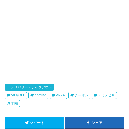
デリバリー・テイクアウト
50％OFF
domino
PIZZA
クーポン
ドミノピザ
半額
ツイート
シェア