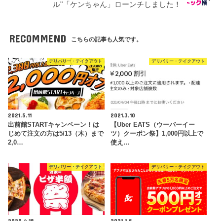
ル"「ケンちゃん」ローンチしました！
RECOMMEND
こちらの記事も人気です。
デリバリー・テイクアウト
デリバリー・テイクアウト
2021.5.11
2021.3.10
出前館STARTキャンペーン！は
【Uber EATS（ウーバーイー
じめて注文の方は5/13（木）まで
ツ）クーポン祭】1,000円以上で
2,0…
使え…
デリバリー・テイクアウト
デリバリー・テイクアウト
2020.4.18
2021.1.5