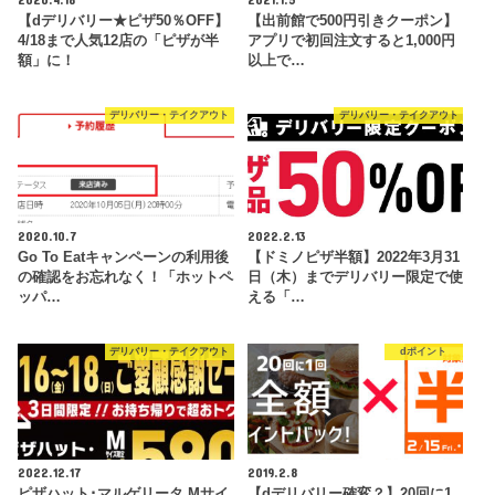
【dデリバリー★ピザ50％OFF】
【出前館で500円引きクーポン】
4/18まで人気12店の「ピザが半
アプリで初回注文すると1,000円
額」に！
以上で…
デリバリー・テイクアウト
デリバリー・テイクアウト
2020.10.7
2022.2.13
Go To Eatキャンペーンの利用後
【ドミノピザ半額】2022年3月31
の確認をお忘れなく！「ホットペ
日（木）までデリバリー限定で使
ッパ…
える「…
デリバリー・テイクアウト
dポイント
2022.12.17
2019.2.8
ピザハット･マルゲリータ Mサイ
【dデリバリー確変？】20回に1