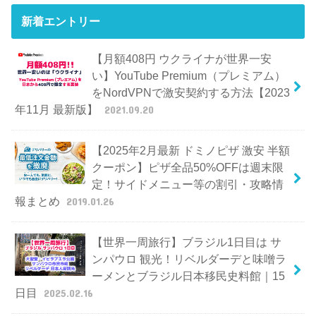
新着エントリー
【月額408円 ウクライナが世界一安
い】YouTube Premium（プレミアム）
をNordVPNで激安契約する方法【2023
年11月 最新版】
2021.09.20
【2025年2月最新 ドミノピザ 激安 半額
クーポン】ピザ全品50%OFFは週末限
定！サイドメニュー等の割引・攻略情
報まとめ
2019.01.26
【世界一周旅行】ブラジル1日目は サ
ンパウロ 観光！リベルダーデと味噌ラ
ーメンとブラジル日本移民史料館｜15
日目
2025.02.16