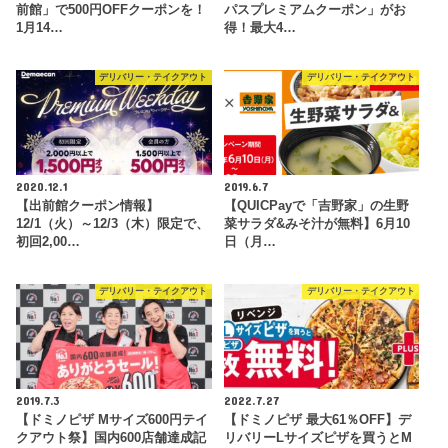
前館」で500円OFFクーポンを！
パスプレミアムクーポン」がお
1月14…
得！最大4…
デリバリー・テイクアウト
デリバリー・テイクアウト
2020.12.1
2019.6.7
【出前館クーポン情報】
【QUICPayで「吉野家」の生野
12/1（火）～12/3（木）限定で、
菜サラダ&みそ汁が無料】6月10
初回2,00…
日（月…
デリバリー・テイクアウト
デリバリー・テイクアウト
2019.7.3
2022.7.27
【ドミノピザ Mサイズ600円テイ
【ドミノピザ 最大61％OFF】デ
クアウト祭】国内600店舗達成記
リバリーLサイズピザを買うとM