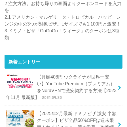
2
注文方法。お持ち帰りの画面よりクーポンコードを入力
を
2.1
アメリカン・マルゲリータ・トロピカル ハッピーレ
ンジの中の3つが対象ピザ。Lサイズでも1,100円と激安！
3
ドミノ・ピザ「GoGoGo！ウィーク」のクーポンは3種
類
新着エントリー
【月額408円 ウクライナが世界一安
い】YouTube Premium（プレミアム）
をNordVPNで激安契約する方法【2023
年11月 最新版】
2021.09.20
【2025年2月最新 ドミノピザ 激安 半額
クーポン】ピザ全品50%OFFは週末限