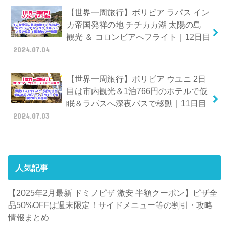
【世界一周旅行】ボリビア ラパス イン
カ帝国発祥の地 チチカカ湖 太陽の島
観光 ＆ コロンビアへフライト｜12日目
2024.07.04
【世界一周旅行】ボリビア ウユニ 2日
目は市内観光＆1泊766円のホテルで仮
眠＆ラパスへ深夜バスで移動｜11日目
2024.07.03
人気記事
【2025年2月最新 ドミノピザ 激安 半額クーポン】ピザ全
品50%OFFは週末限定！サイドメニュー等の割引・攻略
情報まとめ