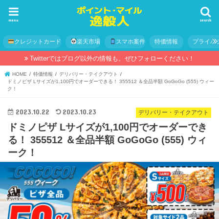
menu
search
クレジットカード
楽天市場
スマホ案件
特価情報
プライバ
Twitterではブログ以外の情報も。ぜひフォローください！
HOME
特価情報
デリバリー・テイクアウト
ドミノピザ Lサイズが1,100円でオーダーできる！ 355512 ＆全品半額 GoGoGo (555) ウィー
ク！
2023.10.22
2023.10.23
デリバリー・テイクアウト
ドミノピザ Lサイズが1,100円でオーダーでき
る！ 355512 ＆全品半額 GoGoGo (555) ウィ
ーク！