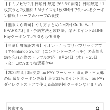
【ドミノピザ2月 日曜日 限定で65.6％割引】日曜限定！1
枚買うと2枚無料！Mサイズを1枚864円で食べれるクーポ
ン情報！ハーフ＆ハーフの裏技！
【無限くら寿司】やり方まとめ 1日2回 Go To Eat！
EPARKの利用・予約方法と攻略法。楽天ポイント&LINE
Payクーポンで5％引きも併用を！
【当選店舗確認方法】イオン・キッズリパブリックアプ
リでNintendo Switch（ニンテンドースイッチ）の応募店
舗を忘れた際のトラブル対応｜9月24日（木）～25日
（金）19:59まで抽選受付中
【2023年3月3日更新 au PAY マーケット 還元祭・三太郎
の日 最新クーポン更新】最大31％ポイント還元！au PAY
ダイレクトストアで使える高額割引クーポンなどまとめ