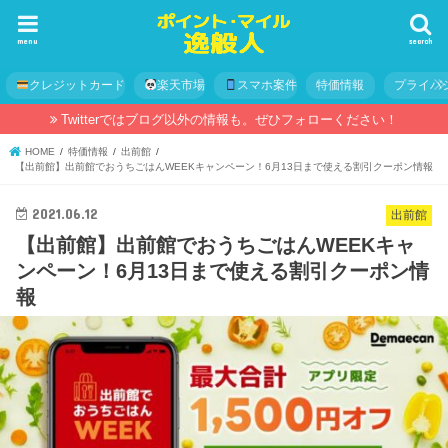
menu
search
クレジットカード
楽天市場
スマホ案件
特価情報
プライバ
Twitterではブログ以外の情報も。ぜひフォローください！
HOME
特価情報
出前館
【出前館】出前館でおうちごはんWEEKキャンペーン！6月13日まで使える割引クーポン情報
2021.06.12
出前館
【出前館】出前館でおうちごはんWEEKキャ
ンペーン！6月13日まで使える割引クーポン情
報