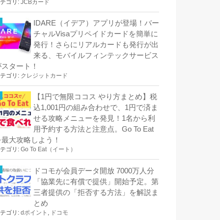
テゴリ:
JCBカード
IDARE（イデア）アプリが登場！バー
チャルVisaプリペイドカードを簡単に
発行！さらにリアルカードも発行が出
来る、モバイルフィンテックサービス
がスタート！
テゴリ:
クレジットカード
【1円で無限ココス やり方まとめ】税
込1,001円の組み合わせで、1円で済ま
せる攻略メニューを発見！1名から利
用予約する方法と注意点。Go To Eat
を最大攻略しよう！
テゴリ:
Go To Eat（イート）
ドコモが会員データ開放 7000万人分
「協業先に有償で提供」開始予定。第
三者提供の「拒否する方法」を解説ま
とめ
テゴリ:
dポイント
,
ドコモ