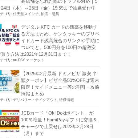
募店舗を忘れた際のトラブル対応｜9
月24日（木）～25日（金）19:59まで抽選受付中
テゴリ:
任天堂スイッチ
,
抽選・懸賞
デジタル KFC カードの残高を移動す
る方法まとめ。ケンタッキーのプリペ
イドカード残高統合のリンクや手順に
ついてと、500円分を100円の超激安
で買う方法は2021年12月31日まで！
テゴリ:
au PAY マーケット
【2025年2月最新 ドミノピザ 激安 半
額クーポン】ピザ全品50%OFFは週末
限定！サイドメニュー等の割引・攻略
情報まとめ
テゴリ:
デリバリー・テイクアウト
,
特価情報
JCBカード「Oki Dokiポイント」が
100％増量！FamiPayギフトに交換＆
チャージで上乗せは2022年2月28日
（月）まで