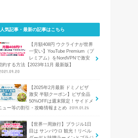
人気記事・最新の記事はこちら
【月額408円 ウクライナが世界
一安い】YouTube Premium（プ
レミアム）をNordVPNで激安
契約する方法【2023年11月 最新版】
2021.09.20
【2025年2月最新 ドミノピザ
激安 半額クーポン】ピザ全品
50%OFFは週末限定！サイドメ
ニュー等の割引・攻略情報まとめ
2019.01.26
【世界一周旅行】ブラジル1日
目は サンパウロ 観光！リベル
ダーデと味噌ラーメンとブラジ