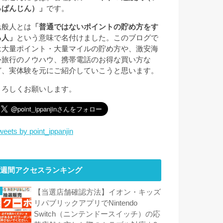
っぱんじん）」
です。
逸般人とは
「普通ではないポイントの貯め方をす
る人」
という意味で名付けました。このブログで
は大量ポイント・大量マイルの貯め方や、激安海
外旅行のノウハウ、携帯電話のお得な買い方な
ど、実体験を元にご紹介していこうと思います。
よろしくお願いします。
weets by point_ippanjin
週間アクセスランキング
【当選店舗確認方法】イオン・キッズ
リパブリックアプリでNintendo
Switch（ニンテンドースイッチ）の応