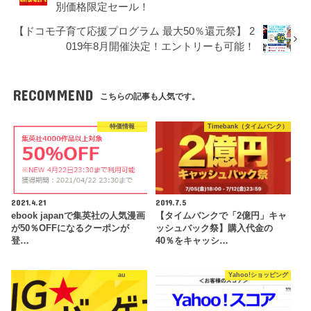
別価格限定セール！
【ドコモ子育て応援プログラム 最大50％還元祭】 2
019年8月開催決定！エントリーも可能！
RECOMMEND
こちらの記事も人気です。
特価情報
Timebank（タイムバンク）
2021.4.21
2019.7.5
ebook japanで集英社の人気漫画
【タイムバンクで「2億円」キャ
が50％OFFになるクーポンが
ッシュバック祭】購入代金の
登…
40％をキャッシ…
au
Yahoo!ショッピング