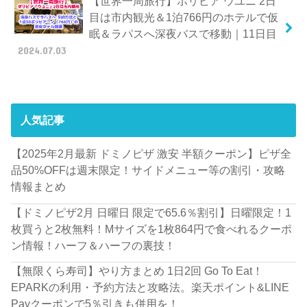
【世界一周旅行】ボリビア ウユニ 2日
目は市内観光＆1泊766円のホテルで仮
眠＆ラパスへ深夜バスで移動｜11日目
2024.07.03
人気記事
【2025年2月最新 ドミノピザ 激安 半額クーポン】ピザ全
品50%OFFは週末限定！サイドメニュー等の割引・攻略
情報まとめ
【ドミノピザ2月 日曜日 限定で65.6％割引】日曜限定！1
枚買うと2枚無料！Mサイズを1枚864円で食べれるクーポ
ン情報！ハーフ＆ハーフの裏技！
【無限くら寿司】やり方まとめ 1日2回 Go To Eat！
EPARKの利用・予約方法と攻略法。楽天ポイント&LINE
Payクーポンで5％引きも併用を！