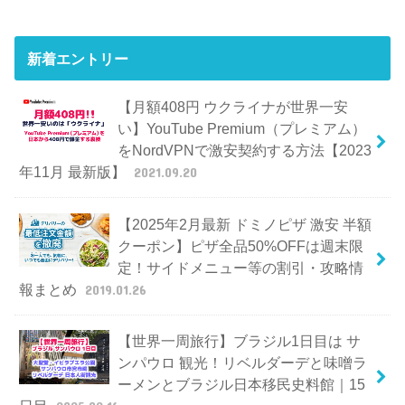
新着エントリー
【月額408円 ウクライナが世界一安
い】YouTube Premium（プレミアム）
をNordVPNで激安契約する方法【2023
年11月 最新版】
2021.09.20
【2025年2月最新 ドミノピザ 激安 半額
クーポン】ピザ全品50%OFFは週末限
定！サイドメニュー等の割引・攻略情
報まとめ
2019.01.26
【世界一周旅行】ブラジル1日目は サ
ンパウロ 観光！リベルダーデと味噌ラ
ーメンとブラジル日本移民史料館｜15