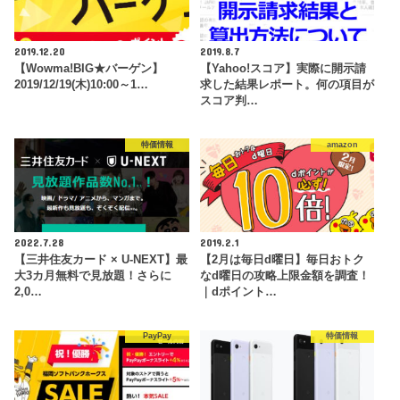
2019.12.20
2019.8.7
【Wowma!BIG★バーゲン】
【Yahoo!スコア】実際に開示請
2019/12/19(木)10:00～1…
求した結果レポート。何の項目が
スコア判…
特価情報
amazon
2022.7.28
2019.2.1
【三井住友カード × U-NEXT】最
【2月は毎日d曜日】毎日おトク
大3カ月無料で見放題！さらに
なd曜日の攻略上限金額を調査！
2,0…
｜dポイント…
PayPay
特価情報