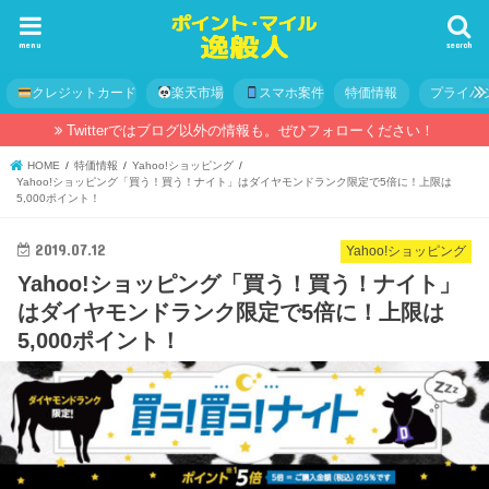
menu
search
クレジットカード
楽天市場
スマホ案件
特価情報
プライバ
Twitterではブログ以外の情報も。ぜひフォローください！
HOME
特価情報
Yahoo!ショッピング
Yahoo!ショッピング「買う！買う！ナイト」はダイヤモンドランク限定で5倍に！上限は
5,000ポイント！
2019.07.12
Yahoo!ショッピング
Yahoo!ショッピング「買う！買う！ナイト」
はダイヤモンドランク限定で5倍に！上限は
5,000ポイント！