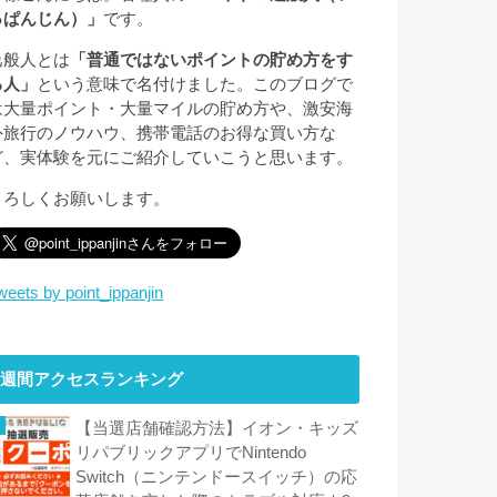
っぱんじん）」
です。
逸般人とは
「普通ではないポイントの貯め方をす
る人」
という意味で名付けました。このブログで
は大量ポイント・大量マイルの貯め方や、激安海
外旅行のノウハウ、携帯電話のお得な買い方な
ど、実体験を元にご紹介していこうと思います。
よろしくお願いします。
weets by point_ippanjin
週間アクセスランキング
【当選店舗確認方法】イオン・キッズ
リパブリックアプリでNintendo
Switch（ニンテンドースイッチ）の応