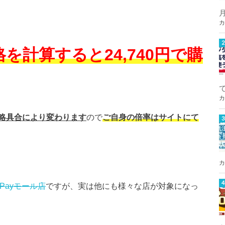
カ
を計算すると24,740円で購
カ
略具合により変わります
ので
ご自身の倍率はサイトにて
カ
Payモール店
ですが、実は他にも様々な店が対象になっ