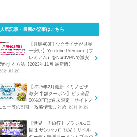
人気記事・最新の記事はこちら
【月額408円 ウクライナが世界
一安い】YouTube Premium（プ
レミアム）をNordVPNで激安
契約する方法【2023年11月 最新版】
2021.09.20
【2025年2月最新 ドミノピザ
激安 半額クーポン】ピザ全品
50%OFFは週末限定！サイドメ
ニュー等の割引・攻略情報まとめ
2019.01.26
【世界一周旅行】ブラジル1日
目は サンパウロ 観光！リベル
ダーデと味噌ラーメンとブラジ