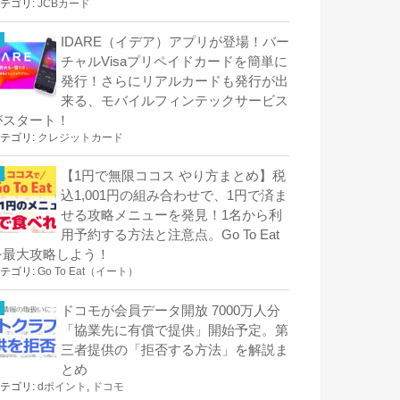
テゴリ:
JCBカード
IDARE（イデア）アプリが登場！バー
チャルVisaプリペイドカードを簡単に
発行！さらにリアルカードも発行が出
来る、モバイルフィンテックサービス
がスタート！
テゴリ:
クレジットカード
【1円で無限ココス やり方まとめ】税
込1,001円の組み合わせで、1円で済ま
せる攻略メニューを発見！1名から利
用予約する方法と注意点。Go To Eat
を最大攻略しよう！
テゴリ:
Go To Eat（イート）
ドコモが会員データ開放 7000万人分
「協業先に有償で提供」開始予定。第
三者提供の「拒否する方法」を解説ま
とめ
テゴリ:
dポイント
,
ドコモ