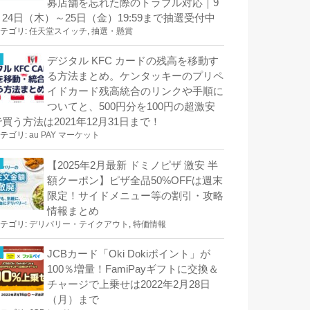
募店舗を忘れた際のトラブル対応｜9
月24日（木）～25日（金）19:59まで抽選受付中
テゴリ:
任天堂スイッチ
,
抽選・懸賞
デジタル KFC カードの残高を移動す
る方法まとめ。ケンタッキーのプリペ
イドカード残高統合のリンクや手順に
ついてと、500円分を100円の超激安
で買う方法は2021年12月31日まで！
テゴリ:
au PAY マーケット
【2025年2月最新 ドミノピザ 激安 半
額クーポン】ピザ全品50%OFFは週末
限定！サイドメニュー等の割引・攻略
情報まとめ
テゴリ:
デリバリー・テイクアウト
,
特価情報
JCBカード「Oki Dokiポイント」が
100％増量！FamiPayギフトに交換＆
チャージで上乗せは2022年2月28日
（月）まで