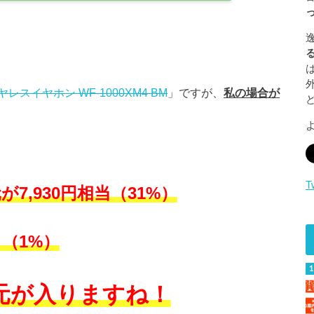
レスイヤホン WF-1000XM4 BM
」ですが、
私の場合が
T
元が7,930円相当（31%）
（1%）
還元が入りますね！