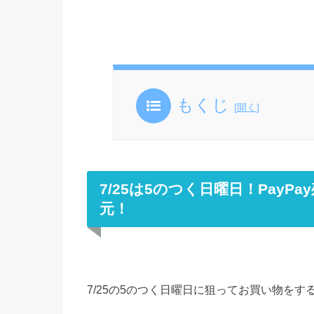
もくじ
[
開く
]
7/25は5のつく日曜日！Pay
元！
7/25の5のつく日曜日に狙ってお買い物をす