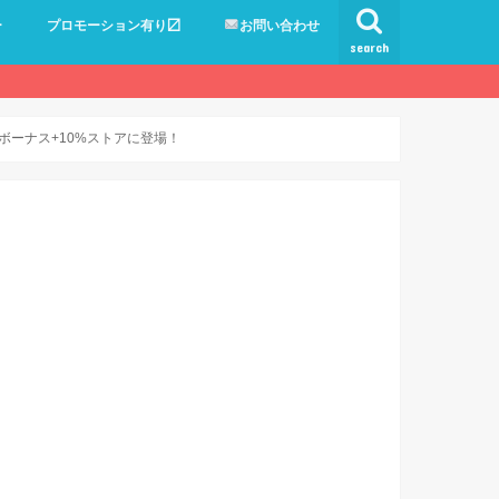
ー
プロモーション有り〼
お問い合わせ
search
ayボーナス+10%ストアに登場！