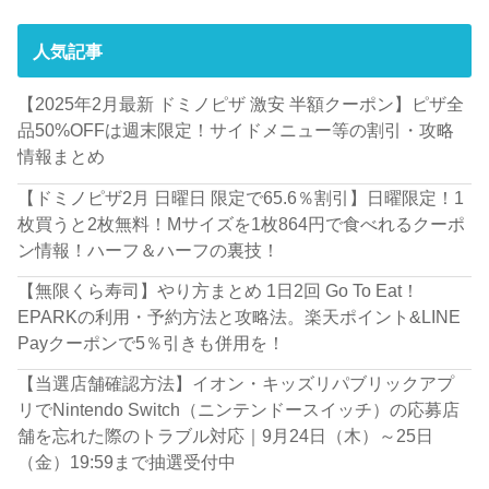
人気記事
【2025年2月最新 ドミノピザ 激安 半額クーポン】ピザ全
品50%OFFは週末限定！サイドメニュー等の割引・攻略
情報まとめ
【ドミノピザ2月 日曜日 限定で65.6％割引】日曜限定！1
枚買うと2枚無料！Mサイズを1枚864円で食べれるクーポ
ン情報！ハーフ＆ハーフの裏技！
【無限くら寿司】やり方まとめ 1日2回 Go To Eat！
EPARKの利用・予約方法と攻略法。楽天ポイント&LINE
Payクーポンで5％引きも併用を！
【当選店舗確認方法】イオン・キッズリパブリックアプ
リでNintendo Switch（ニンテンドースイッチ）の応募店
舗を忘れた際のトラブル対応｜9月24日（木）～25日
（金）19:59まで抽選受付中