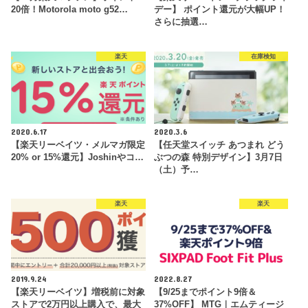
20倍！Motorola moto g52…
デー】 ポイント還元が大幅UP！
さらに抽選…
楽天
在庫検知
2020.6.17
2020.3.6
【楽天リーベイツ・メルマガ限定
【任天堂スイッチ あつまれ どう
20% or 15%還元】Joshinやコ…
ぶつの森 特別デザイン】3月7日
（土）予…
楽天
楽天
2019.9.24
2022.8.27
【楽天リーベイツ】増税前に対象
【9/25までポイント9倍＆
ストアで2万円以上購入で、最大
37%OFF】 MTG｜エムティージ