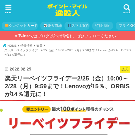
menu
search
クレジットカード
楽天市場
スマホ案件
特価情報
プライバ
Twitterではブログ以外の情報も。ぜひフォローください！
HOME
特価情報
楽天
楽天リーベイツフライデー2/25（金）10:00～2/28（月）9:59まで！Lenovoが15％、ORBIS
が14％還元に！
2022.02.25
楽天
楽天リーベイツフライデー2/25（金）10:00～
2/28（月）9:59まで！Lenovoが15％、ORBIS
が14％還元に！