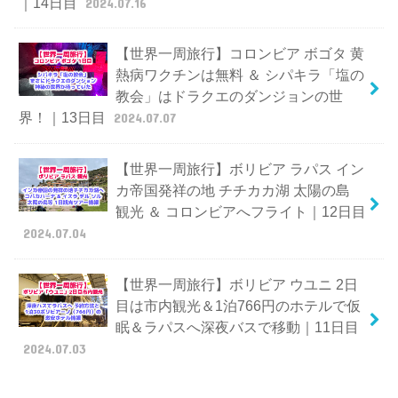
｜14日目
2024.07.16
【世界一周旅行】コロンビア ボゴタ 黄
熱病ワクチンは無料 ＆ シパキラ「塩の
教会」はドラクエのダンジョンの世
界！｜13日目
2024.07.07
【世界一周旅行】ボリビア ラパス イン
カ帝国発祥の地 チチカカ湖 太陽の島
観光 ＆ コロンビアへフライト｜12日目
2024.07.04
【世界一周旅行】ボリビア ウユニ 2日
目は市内観光＆1泊766円のホテルで仮
眠＆ラパスへ深夜バスで移動｜11日目
2024.07.03