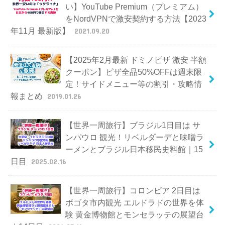
い】YouTube Premium（プレミアム）
をNordVPNで激安契約する方法【2023
年11月 最新版】
2021.09.20
【2025年2月最新 ドミノピザ 激安 半額
クーポン】ピザ全品50%OFFは週末限
定！サイドメニュー等の割引・攻略情
報まとめ
2019.01.26
【世界一周旅行】ブラジル1日目は サ
ンパウロ 観光！リベルダーデと味噌ラ
ーメンとブラジル日本移民史料館｜15
日目
2025.02.16
【世界一周旅行】コロンビア 2日目は
ボゴタ市内観光 エルドラドの世界を体
験 黄金博物館とモンセラッテの展望台