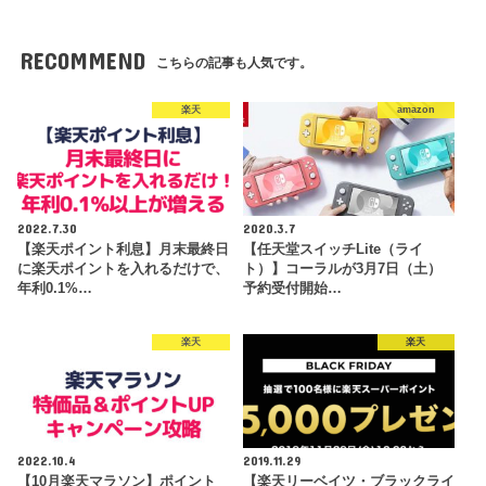
RECOMMEND
こちらの記事も人気です。
楽天
amazon
2022.7.30
2020.3.7
【楽天ポイント利息】月末最終日
【任天堂スイッチLite（ライ
に楽天ポイントを入れるだけで、
ト）】コーラルが3月7日（土）
年利0.1%…
予約受付開始…
楽天
楽天
2022.10.4
2019.11.29
【10月楽天マラソン】ポイント
【楽天リーベイツ・ブラックライ