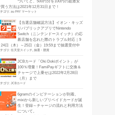
ついてと、500円分を100円の超激安
で買う方法は2021年12月31日まで！
テゴリ:
au PAY マーケット
【当選店舗確認方法】イオン・キッズ
リパブリックアプリでNintendo
Switch（ニンテンドースイッチ）の応
募店舗を忘れた際のトラブル対応｜9
月24日（木）～25日（金）19:59まで抽選受付中
テゴリ:
任天堂スイッチ
,
抽選・懸賞
JCBカード「Oki Dokiポイント」が
100％増量！FamiPayギフトに交換＆
チャージで上乗せは2022年2月28日
（月）まで
テゴリ:
JCBカード
6gramのインビテーションが到着。
mixiから新しいプリペイドカードが誕
生！登録～チャージの流れと利用方法
について。