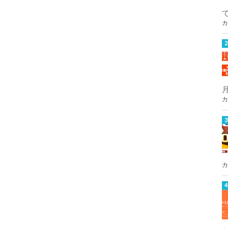
カ
カ
カ