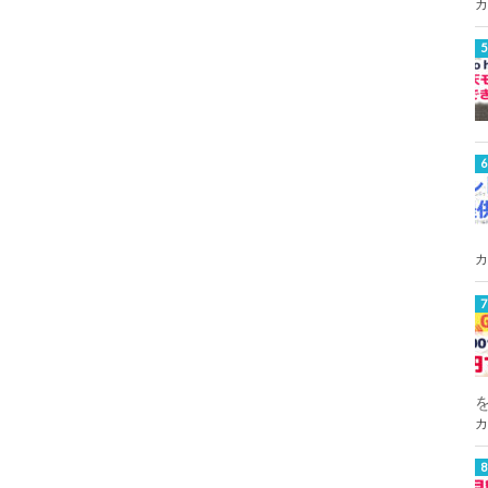
カ
カ
カ