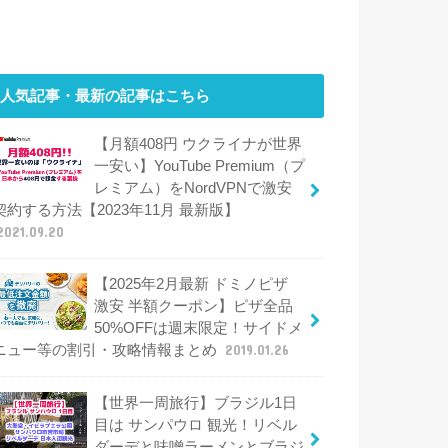
人気記事・最新の記事はこちら
【月額408円 ウクライナが世界
一安い】YouTube Premium（プ
レミアム）をNordVPNで激安
契約する方法【2023年11月 最新版】
2021.09.20
【2025年2月最新 ドミノピザ
激安 半額クーポン】ピザ全品
50%OFFは週末限定！サイドメ
ニュー等の割引・攻略情報まとめ
2019.01.26
【世界一周旅行】ブラジル1日
目は サンパウロ 観光！リベル
ダーデと味噌ラーメンとブラジ