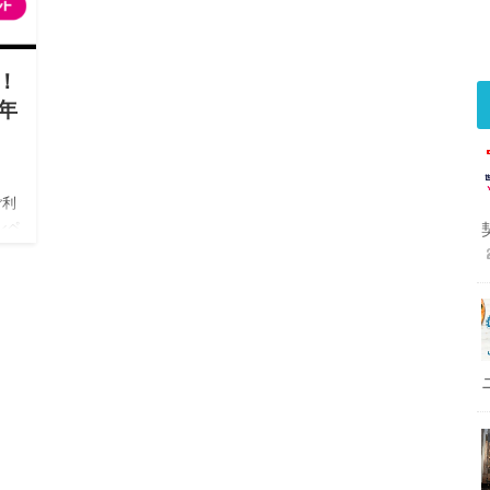
！
年
ご利
ンペ
見る