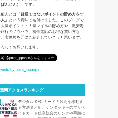
っぱんじん）」
です。
逸般人とは
「普通ではないポイントの貯め方をす
る人」
という意味で名付けました。このブログで
は大量ポイント・大量マイルの貯め方や、激安海
外旅行のノウハウ、携帯電話のお得な買い方な
ど、実体験を元にご紹介していこうと思います。
よろしくお願いします。
weets by point_ippanjin
週間アクセスランキング
デジタル KFC カードの残高を移動す
る方法まとめ。ケンタッキーのプリペ
イドカード残高統合のリンクや手順に