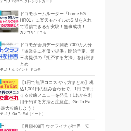
テゴリ:
6gram
,
クレジットカード
ドコモホームルーター「home 5G
HR01」に楽天モバイルのSIMを入れ
て通信できるか実験！無事成功！
カテゴリ:
ドコモ
ドコモが会員データ開放 7000万人分
「協業先に有償で提供」開始予定。第
三者提供の「拒否する方法」を解説ま
とめ
テゴリ:
dポイント
,
ドコモ
【1円で無限ココス やり方まとめ】税
込1,001円の組み合わせで、1円で済ま
せる攻略メニューを発見！1名から利
用予約する方法と注意点。Go To Eat
を最大攻略しよう！
テゴリ:
Go To Eat（イート）
【月額408円 ウクライナが世界一安