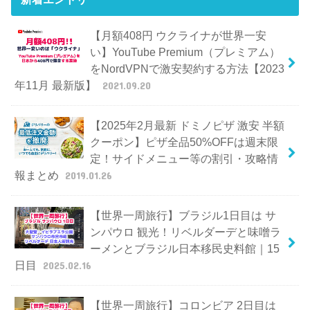
【月額408円 ウクライナが世界一安
い】YouTube Premium（プレミアム）
をNordVPNで激安契約する方法【2023
年11月 最新版】
2021.09.20
【2025年2月最新 ドミノピザ 激安 半額
クーポン】ピザ全品50%OFFは週末限
定！サイドメニュー等の割引・攻略情
報まとめ
2019.01.26
【世界一周旅行】ブラジル1日目は サ
ンパウロ 観光！リベルダーデと味噌ラ
ーメンとブラジル日本移民史料館｜15
日目
2025.02.16
【世界一周旅行】コロンビア 2日目は