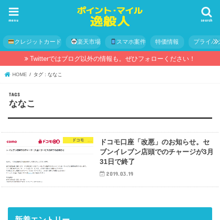
menu
search
クレジットカード
楽天市場
スマホ案件
特価情報
プライバ
Twitterではブログ以外の情報も。ぜひフォローください！
HOME
タグ : ななこ
ななこ
ドコモ
ドコモ口座「改悪」のお知らせ。セ
ブンイレブン店頭でのチャージが3月
31日で終了
2019.03.19
新着エントリー