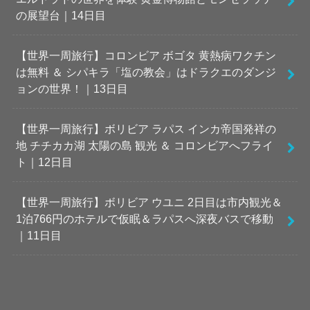
の展望台｜14日目
【世界一周旅行】コロンビア ボゴタ 黄熱病ワクチン
は無料 ＆ シパキラ「塩の教会」はドラクエのダンジ
ョンの世界！｜13日目
【世界一周旅行】ボリビア ラパス インカ帝国発祥の
地 チチカカ湖 太陽の島 観光 ＆ コロンビアへフライ
ト｜12日目
【世界一周旅行】ボリビア ウユニ 2日目は市内観光＆
1泊766円のホテルで仮眠＆ラパスへ深夜バスで移動
｜11日目