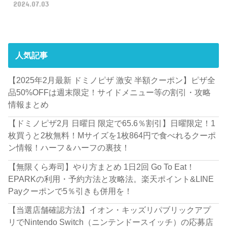
2024.07.03
人気記事
【2025年2月最新 ドミノピザ 激安 半額クーポン】ピザ全
品50%OFFは週末限定！サイドメニュー等の割引・攻略
情報まとめ
【ドミノピザ2月 日曜日 限定で65.6％割引】日曜限定！1
枚買うと2枚無料！Mサイズを1枚864円で食べれるクーポ
ン情報！ハーフ＆ハーフの裏技！
【無限くら寿司】やり方まとめ 1日2回 Go To Eat！
EPARKの利用・予約方法と攻略法。楽天ポイント&LINE
Payクーポンで5％引きも併用を！
【当選店舗確認方法】イオン・キッズリパブリックアプ
リでNintendo Switch（ニンテンドースイッチ）の応募店