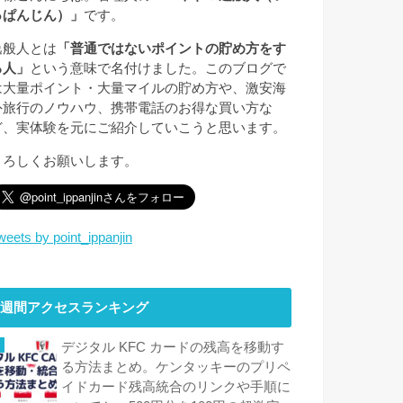
っぱんじん）」
です。
逸般人とは
「普通ではないポイントの貯め方をす
る人」
という意味で名付けました。このブログで
は大量ポイント・大量マイルの貯め方や、激安海
外旅行のノウハウ、携帯電話のお得な買い方な
ど、実体験を元にご紹介していこうと思います。
よろしくお願いします。
weets by point_ippanjin
週間アクセスランキング
デジタル KFC カードの残高を移動す
る方法まとめ。ケンタッキーのプリペ
イドカード残高統合のリンクや手順に