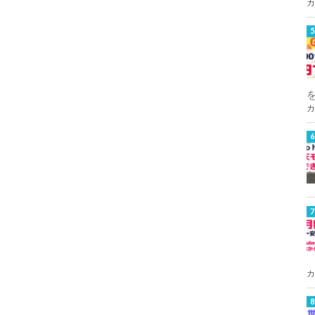
カ
カ
カ