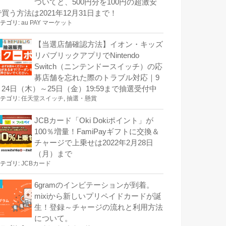
ついてと、500円分を100円の超激安
で買う方法は2021年12月31日まで！
テゴリ:
au PAY マーケット
【当選店舗確認方法】イオン・キッズ
リパブリックアプリでNintendo
Switch（ニンテンドースイッチ）の応
募店舗を忘れた際のトラブル対応｜9
月24日（木）～25日（金）19:59まで抽選受付中
テゴリ:
任天堂スイッチ
,
抽選・懸賞
JCBカード「Oki Dokiポイント」が
100％増量！FamiPayギフトに交換＆
チャージで上乗せは2022年2月28日
（月）まで
テゴリ:
JCBカード
6gramのインビテーションが到着。
mixiから新しいプリペイドカードが誕
生！登録～チャージの流れと利用方法
について。