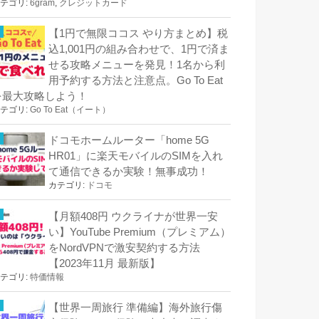
テゴリ:
6gram
,
クレジットカード
【1円で無限ココス やり方まとめ】税
込1,001円の組み合わせで、1円で済ま
せる攻略メニューを発見！1名から利
用予約する方法と注意点。Go To Eat
を最大攻略しよう！
テゴリ:
Go To Eat（イート）
ドコモホームルーター「home 5G
HR01」に楽天モバイルのSIMを入れ
て通信できるか実験！無事成功！
カテゴリ:
ドコモ
【月額408円 ウクライナが世界一安
い】YouTube Premium（プレミアム）
をNordVPNで激安契約する方法
【2023年11月 最新版】
テゴリ:
特価情報
【世界一周旅行 準備編】海外旅行傷