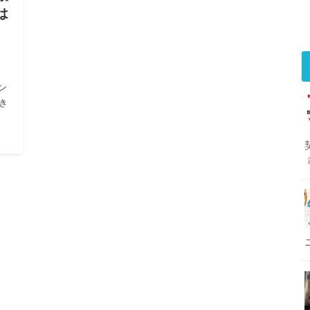
は
ン
き