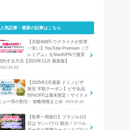
人気記事・最新の記事はこちら
【月額408円 ウクライナが世界
一安い】YouTube Premium（プ
レミアム）をNordVPNで激安
契約する方法【2023年11月 最新版】
2021.09.20
【2025年2月最新 ドミノピザ
激安 半額クーポン】ピザ全品
50%OFFは週末限定！サイドメ
ニュー等の割引・攻略情報まとめ
2019.01.26
【世界一周旅行】ブラジル1日
目は サンパウロ 観光！リベル
ダーデと味噌ラーメンとブラジ