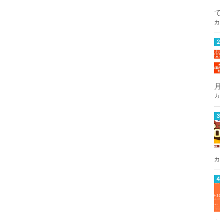
カ
カ
カ